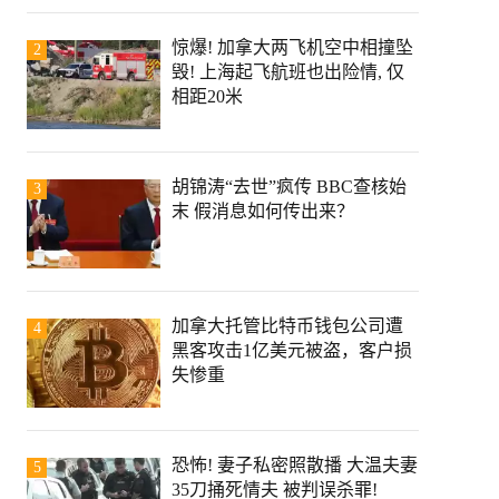
惊爆! 加拿大两飞机空中相撞坠
2
毁! 上海起飞航班也出险情, 仅
相距20米
胡锦涛“去世”疯传 BBC查核始
3
末 假消息如何传出来？
加拿大托管比特币钱包公司遭
4
黑客攻击1亿美元被盗，客户损
失惨重
恐怖! 妻子私密照散播 大温夫妻
5
35刀捅死情夫 被判误杀罪!