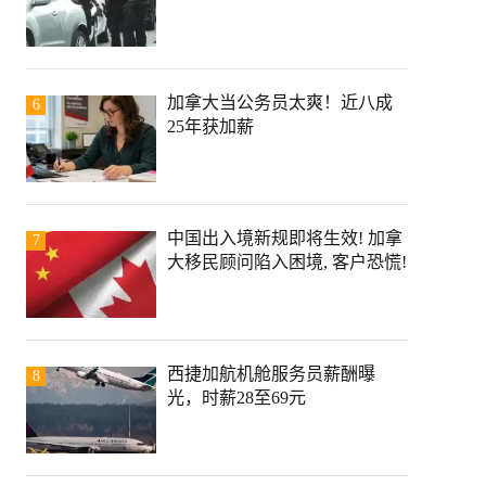
加拿大当公务员太爽！近八成
6
25年获加薪
中国出入境新规即将生效! 加拿
7
大移民顾问陷入困境, 客户恐慌!
西捷加航机舱服务员薪酬曝
8
光，时薪28至69元