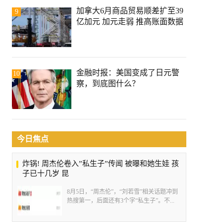
加拿大6月商品贸易顺差扩至39
9
亿加元 加元走弱 推高账面数据
金融时报：美国变成了日元警
10
察，到底图什么？
今日焦点
炸锅! 周杰伦卷入”私生子”传闻 被曝和她生娃 孩
子已十几岁 昆
8月5日，“周杰伦”，“刘若雪”相关话题冲到
热搜第一，后面还有3个字“私生子”。不...