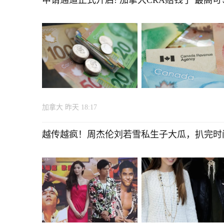
申请通道正式开启! 加拿大CRA赔钱了 最高可领
加拿大
昨天 18:17
越传越疯！周杰伦刘若雪私生子大瓜，扒完时