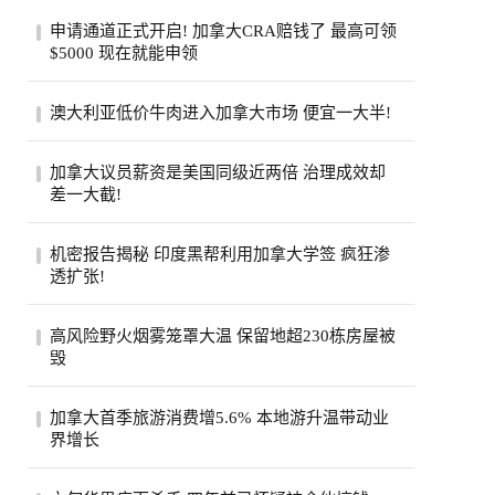
申请通道正式开启! 加拿大CRA赔钱了 最高可领
$5000 现在就能申领
加拿大税务局账户在2020年遭黑客入侵后，
澳大利亚低价牛肉进入加拿大市场 便宜一大半!
拖了6年的集体诉讼终于走到了赔钱这一
步。从8...
加拿大超市引入低价澳大利亚牛肉，与本地
加拿大议员薪资是美国同级近两倍 治理成效却
产品每公斤价差超40加元。供应紧张、气候
差一大截!
成本...
加拿大纳税人联合会报告称，加拿大省级议
机密报告揭秘 印度黑帮利用加拿大学签 疯狂渗
员平均年薪约11.5万加元，是美国州级议员
透扩张!
近两...
一份加拿大边境服务局机密报告披露，印度
高风险野火烟雾笼罩大温 保留地超230栋房屋被
比什诺伊帮派头目戈迪·布拉尔持学生签证
毁
入境...
大温哥华地区遭评级高达9级的野火烟雾笼
加拿大首季旅游消费增5.6% 本地游升温带动业
罩，奥卡纳根印第安保留地火灾致逾230栋
界增长
房屋被...
加拿大统计局公布，今年第一季全国旅游消