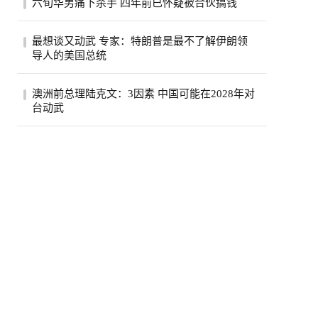
六旬华男痛下杀手 四年前已怀疑被合伙搞钱
费按年上升5.6%，达295亿元，显示2026年
初加...
薄正峰在巴沙迪那投资的35户公寓的开发
最想谈又动武 专家：特朗普是最不了解伊朗领
案，现金投入800万元左右，总贷款1500万
导人的美国总统
元，全...
伊朗德黑兰民众3日经过街道上的反美广告
澳洲前总理陆克文：3因素 中国可能在2028年对
看板。（路透）特朗普总统自认擅长看透并
台动武
利用...
澳州前总理陆克文。(欧新社资料照)澳洲前
总理陆克文在澳洲广播公司（ABC）5日播
出的专...