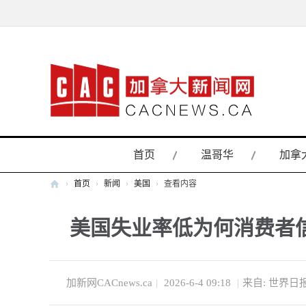
首页
温哥华
加拿
›
首页
›
新闻
›
美国
›
查看内容
加
美国失业率低为何消费者
拿
大
新
闻
加新网CACnews.ca
|
2026-6-4 09:18
|
来自: 世界日
网