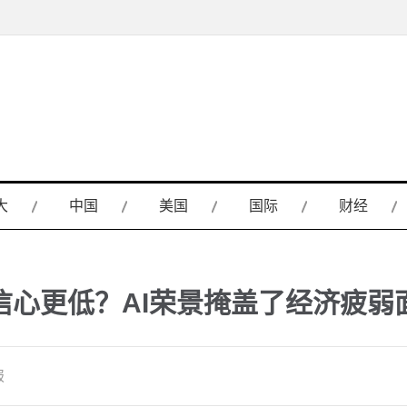
大
中国
美国
国际
财经
信心更低？AI荣景掩盖了经济疲弱
报