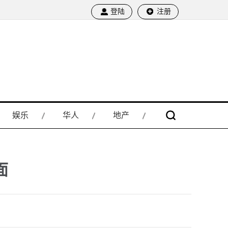
登陆
注册
娱乐
华人
地产
面