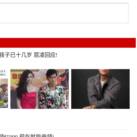
 孩子已十几岁 昆凌回应!