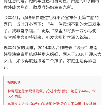
得注意的是，她的孕肚已相当明显，凸起的D字曲线
意外成为焦点，散发准妈妈幸福光彩。
今年4月，汤唯亲自透过社群平台宣布怀上第二胎的
喜讯，当时开心写下：“有一件意想不到的大事发生
了，我非常幸福。”更以“家里即将多一匹小马驹”
形容新生命即将到来，引发大批粉丝涌入祝福。
现年47岁的汤唯，2014年因合作电影“晚秋”与南
韩导演金泰勇结缘并步入婚姻，两人于2016年迎来大
女儿，如今再度迎接第二个孩子，家庭生活再添喜
讯。
相关阅读
林青霞追思会现场发飙，抢过徐克话筒：她忍了44年，今
天不再忍
富豪丈夫去世5年后 63岁毛阿敏近况:白发不染黑 儿女相伴