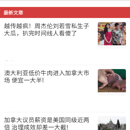
最新文章
越传越疯！周杰伦刘若雪私生子
大瓜，扒完时间线人看傻了
娱乐 2026-08-05
澳大利亚低价牛肉进入加拿大市
场 便宜一大半!
加拿大 2026-08-05
加拿大议员薪资是美国同级近两
倍 治理成效却差一大截!