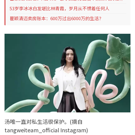
53岁李冰冰白发堪比林青霞，岁月从不惯着任何人
瞿颖清迈卖房账本：600万过出6000万的生活？
汤唯一直对私生活很保护。(摘自
tangweiteam_official Instagram)