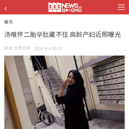
‹
娱乐
汤唯怀二胎孕肚藏不住 高龄产妇近照曝光
来自:
世界日报
2026-6-4 09:23