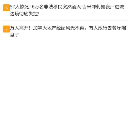
57人惨死! 6万名非法移民突然涌入 百米冲刺如丧尸进城
6
边境彻底失控!
万人离开！加拿大地产经纪风光不再，有人改行去餐厅端
7
盘子
为这事 富婆争入“阴道俱乐部”查克柏格华裔妻也参与
8
力度空前！北京重要会议 传递明确信号
9
温市中心大白天发生无故袭击 女路人遭掐脖咬脸拖倒在地
10
查看完整榜单>>
© CACNews加拿大新闻网