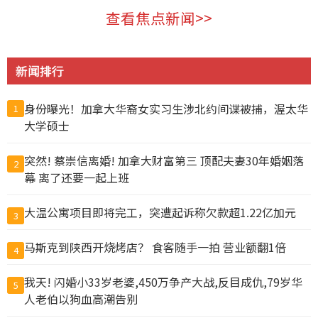
查看焦点新闻>>
新闻排行
身份曝光！加拿大华裔女实习生涉北约间谍被捕，渥太华
1
大学硕士
突然! 蔡崇信离婚! 加拿大财富第三 顶配夫妻30年婚姻落
2
幕 离了还要一起上班
大温公寓项目即将完工，突遭起诉称欠款超1.22亿加元
3
马斯克到陕西开烧烤店？ 食客随手一拍 营业额翻1倍
4
我天! 闪婚小33岁老婆,450万争产大战,反目成仇,79岁华
5
人老伯以狗血高潮告别