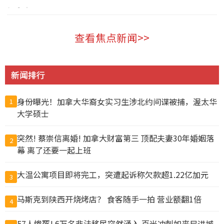
加拿大 2026-08-05
查看焦点新闻>>
新闻排行
身份曝光！加拿大华裔女实习生涉北约间谍被捕，渥太华
1
大学硕士
突然! 蔡崇信离婚! 加拿大财富第三 顶配夫妻30年婚姻落
2
幕 离了还要一起上班
大温公寓项目即将完工，突遭起诉称欠款超1.22亿加元
3
马斯克到陕西开烧烤店？ 食客随手一拍 营业额翻1倍
4
57人惨死! 6万名非法移民突然涌入 百米冲刺如丧尸进城