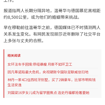
工作。
报道指两人长期分隔异地，温哥华与德国慕尼黑相距
约8,500公里，或为他们的婚姻带来挑战。
早在穆勒前往温哥华之前，德国媒体已不时猜测两人
关系发生变化。有网民发现丽莎近年删除了社交平台
上多张与丈夫的合照。
相关阅读
女环法车手困境:停经暴瘦 月薪不如环卫工
因凡蒂诺陷最大危机，央视硬刚令国际足联威信扫地
林丹一家4口住西班牙别墅，买了2辆豪车，比邹市明有钱
生活安逸
刘国梁16岁女儿成为留学圈焦点 连史丹福都抢著要她