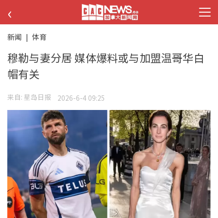
‹
新闻
|
体育
穆勒与妻分居 媒体爆料或与加盟温哥华白
帽有关
来自:
星岛日报
2026-6-4 09:25