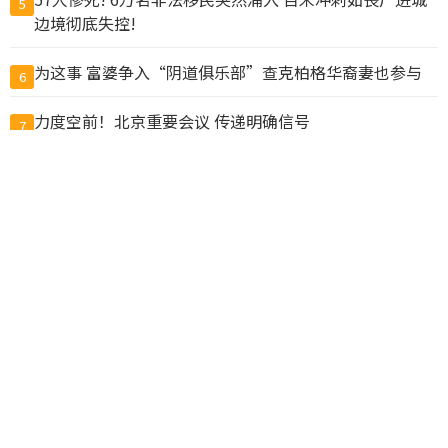
5
边境彻底失控!
为这事 富婆争入“阴道俱乐部”查克柏格华裔妻也参与
6
力度空前！北京重要会议 传递明确信号
7
温市中心大白天发生无故袭击 女路人遭掐脖咬脸拖倒在地
8
川习9月会前美中高层通话 华府盼北京落实经贸承诺
9
抓包丈夫带小三做试管 上海抗癌妻欲销毁胚胎遭拒
10
查看完整榜单>>
© CACNews加拿大新闻网