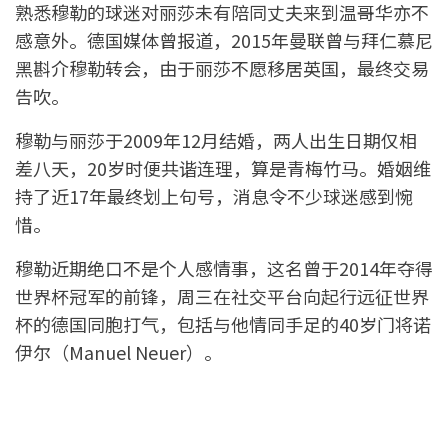
熟悉穆勒的球迷对丽莎未有陪同丈夫来到温哥华亦不
感意外。德国媒体曾报道，2015年曼联曾与拜仁慕尼
黑斟介穆勒转会，由于丽莎不愿移居英国，最终交易
告吹。
穆勒与丽莎于2009年12月结婚，两人出生日期仅相
差八天，20岁时便共谐连理，算是青梅竹马。婚姻维
持了近17年最终划上句号，消息令不少球迷感到惋
惜。
穆勒近期绝口不是个人感情事，这名曾于2014年夺得
世界杯冠军的前锋，周三在社交平台向起行远征世界
杯的德国同胞打气，包括与他情同手足的40岁门将诺
伊尔（Manuel Neuer）。