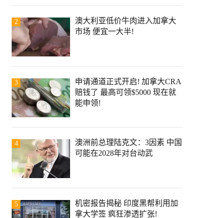
澳大利亚低价牛肉进入加拿大
2
市场 便宜一大半!
申请通道正式开启! 加拿大CRA
3
赔钱了 最高可领$5000 现在就
能申领!
澳洲前总理陆克文：3因素 中国
4
可能在2028年对台动武
机密报告揭秘 印度黑帮利用加
5
拿大学签 疯狂渗透扩张!