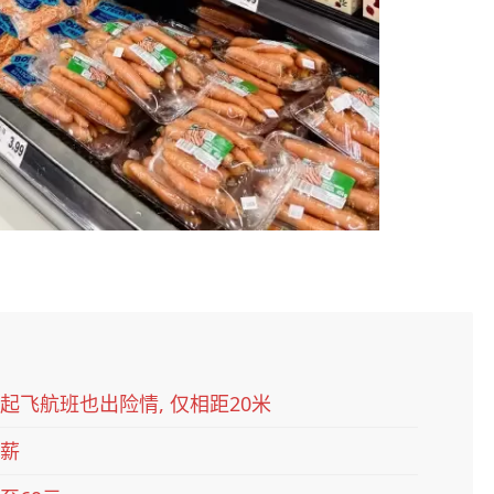
起飞航班也出险情, 仅相距20米
加薪