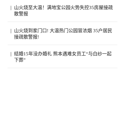
美国政府已退还约1000亿美元关税，约占依
山火烧至大温！满地宝公园火势失控35房屋接疏
据国际紧急经济权力法所征税款的六成。最
散警报
高法...
位于卑诗省大温地区的满地宝周三(5日)下午
山火烧到家门口! 大温热门公园冒浓烟 35户居民
发生山火，当局下午稍晚更新消息，称已有
接疏散警报!
两...
卑诗省大温贝尔卡拉地区公园周三突发野
结婚15年没办婚礼 熊本遇难女员工“与白纱一起
火，安莫尔村35处房产接疏散警报。高压电
下葬”
线一度...
熊本7.1强震后，7月30日拍摄到的永旺梦乐
城熊本。(欧新社)日本熊本县“永旺梦乐城熊
本...