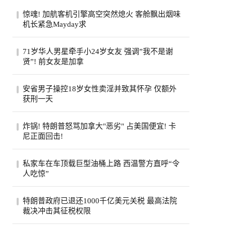
惊魂! 加航客机引擎高空突然熄火 客舱飘出烟味
机长紧急Mayday求
一架从多伦多飞往旧金山的加航客机，眼看
71岁华人男星牵手小24岁女友 强调”我不是谢
就要抵达目的地，机舱里却突然冒出烟味，
贤”! 前女友是加拿
一号...
71岁的台湾老牌男星姜厚任，刚过完生日，
安省男子操控18岁女性卖淫并致其怀孕 仅额外
顺手官宣了女友。女友陈苡㛤（童芯），比
获刑一天
他整...
安大略省47岁男子霍格亚尼因操控18岁女性
炸锅! 特朗普怒骂加拿大"恶劣" 占美国便宜! 卡
卖淫并致其怀孕，被判处已羁押时间之外仅
尼正面回击!
一天...
特朗普怒斥加拿大“讨厌”，加总理卡尼回应
私家车在车顶载巨型油桶上路 西温警方直呼“令
将继续捍卫本国利益，同一天加美贸易官员
人吃惊”
恢...
西温哥华警方近日重点报告了他们在长周末
特朗普政府已退还1000千亿美元关税 最高法院
期间进行的一次罕见的交通拦截。西温警局
裁决冲击其征税权限
在社...