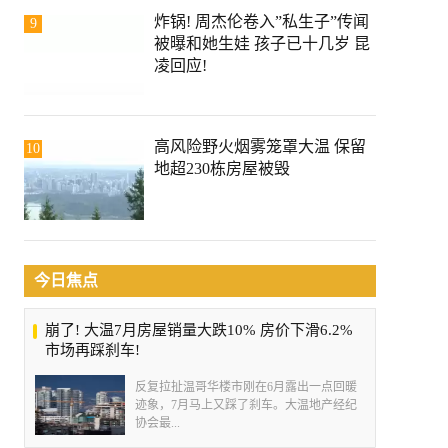
炸锅! 周杰伦卷入”私生子”传闻
9
被曝和她生娃 孩子已十几岁 昆
凌回应!
高风险野火烟雾笼罩大温 保留
10
地超230栋房屋被毁
今日焦点
崩了! 大温7月房屋销量大跌10% 房价下滑6.2%
市场再踩刹车!
反复拉扯温哥华楼市刚在6月露出一点回暖
迹象，7月马上又踩了刹车。大温地产经纪
协会最...