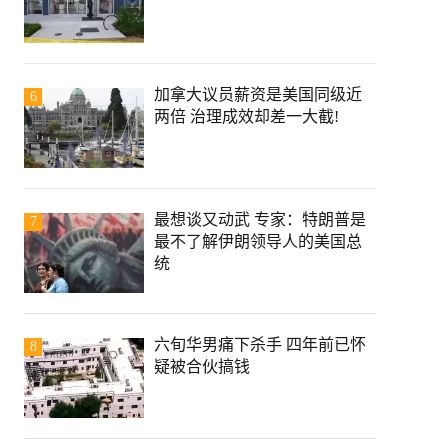
加拿大议员薪资是美国同级近
6
两倍 治理成效却差一大截!
最想谈又动武 专家：特朗普是
7
最不了解伊朗领导人的美国总
统
六旬华男痛下杀手 四年前已怀
8
疑被合伙搞钱