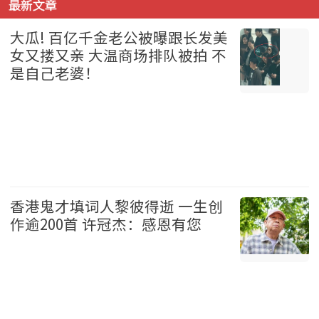
最新文章
大瓜! 百亿千金老公被曝跟长发美
女又搂又亲 大温商场排队被拍 不
是自己老婆！
温哥华 2026-08-07
香港鬼才填词人黎彼得逝 一生创
作逾200首 许冠杰：感恩有您