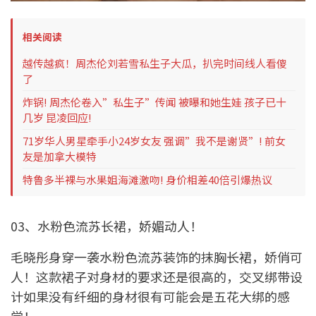
相关阅读
越传越疯！周杰伦刘若雪私生子大瓜，扒完时间线人看傻
了
炸锅! 周杰伦卷入”私生子”传闻 被曝和她生娃 孩子已十
几岁 昆凌回应!
71岁华人男星牵手小24岁女友 强调”我不是谢贤”! 前女
友是加拿大模特
特鲁多半裸与水果姐海滩激吻! 身价相差40倍引爆热议
03、水粉色流苏长裙，娇媚动人！
毛晓彤身穿一袭水粉色流苏装饰的抹胸长裙，娇俏可
人！这款裙子对身材的要求还是很高的，交叉绑带设
计如果没有纤细的身材很有可能会是五花大绑的感
觉！