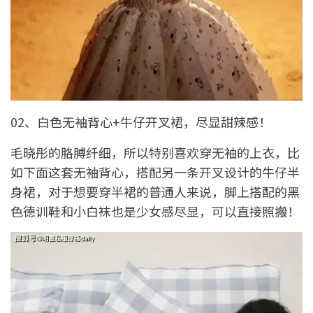
02、白色无袖背心+牛仔开叉裙，尽显甜辣感！
毛晓彤的胳膊纤细，所以特别喜欢穿无袖的上衣，比
如下面这套无袖背心，搭配另一条开叉设计的牛仔半
身裙，对于想要穿半裙的普通人来说，脚上搭配的黑
色德训鞋和小白袜也是少女感尽显，可以直接照搬！