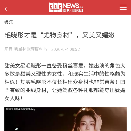
‹
娱乐
毛晓彤才是“尤物身材”，又美又媚嫩
来自:
明星私服穿搭daily
2026-6-4 09:52
甜美女星毛晓彤一直备受粉丝喜爱，她出演的角色大
多数是甜美又理性的女性，和现实生活中的性格颇为
相似！其实毛晓彤不仅长相出众身材也非常苗条！凹
凸有致的曲线身材，让她驾驭各种礼服都能穿出妩媚
女人味！