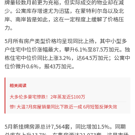
牌量较数月前更为充裕，但实际成交的物业却在减
少。公寓库存增速尤为迅猛，在蒙特利尔岛以及北
岸、南岸皆是如此，这在一定程度上缓解了价格压
力。
5月所有房产类型价格均呈现同比上扬，其中小型多
户住宅中位价涨幅最大，攀升6.1%至87.5万加元。独
栋住宅中位价同比上涨3.2%，达64.5万加元；公寓中
位价微升0.6%，报43万加元。
相关阅读
大多伦多豪宅惨跌！2年蒸发近$100万
惨! 大温7月房屋销量同比下跌近一成 6月短暂反弹失效
5月新挂牌房源总计7,564套，同比增加1.5%。同期
总库存上升13.7%，在售房源达21,073套。这是市场