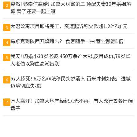
突然! 蔡崇信离婚! 加拿大财富第三 顶配夫妻30年婚姻落
2
幕 离了还要一起上班
大温公寓项目即将完工，突遭起诉称欠款超1.22亿加元
3
马斯克到陕西开烧烤店？ 食客随手一拍 营业额翻1倍
4
我天! 闪婚小33岁老婆,450万争产大战,反目成仇,79岁华
5
人老伯以狗血高潮告别
57人惨死! 6万名非法移民突然涌入 百米冲刺如丧尸进城
6
边境彻底失控!
万人离开！加拿大地产经纪风光不再，有人改行去餐厅端
7
盘子
为这事 富婆争入“阴道俱乐部”查克柏格华裔妻也参与
8