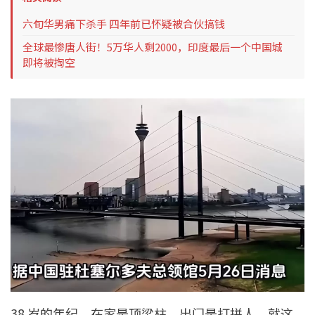
六旬华男痛下杀手 四年前已怀疑被合伙搞钱
全球最惨唐人街！5万华人剩2000，印度最后一个中国城
即将被掏空
38 岁的年纪，在家是顶梁柱，出门是打拼人，就这