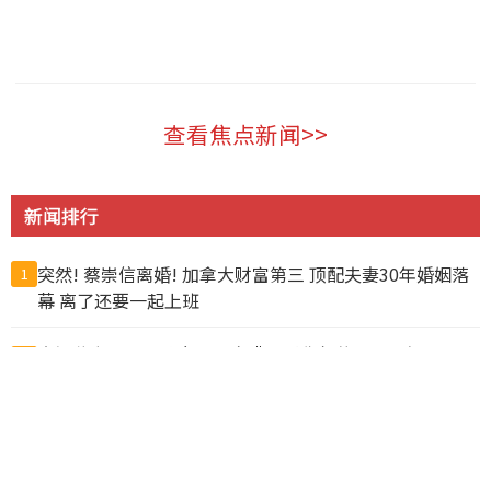
温哥华 2026-08-06
查看焦点新闻>>
新闻排行
突然! 蔡崇信离婚! 加拿大财富第三 顶配夫妻30年婚姻落
1
幕 离了还要一起上班
大温公寓项目即将完工，突遭起诉称欠款超1.22亿加元
2
57人惨死! 6万名非法移民突然涌入 百米冲刺如丧尸进城
3
边境彻底失控!
为这事 富婆争入“阴道俱乐部”查克柏格华裔妻也参与