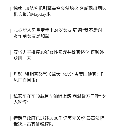
惊魂! 加航客机引擎高空突然熄火 客舱飘出烟味
机长紧急Mayday求
一架从多伦多飞往旧金山的加航客机，眼看
71岁华人男星牵手小24岁女友 强调”我不是谢
就要抵达目的地，机舱里却突然冒出烟味，
贤”! 前女友是加拿
一号...
71岁的台湾老牌男星姜厚任，刚过完生日，
安省男子操控18岁女性卖淫并致其怀孕 仅额外
顺手官宣了女友。女友陈苡㛤（童芯），比
获刑一天
他整...
安大略省47岁男子霍格亚尼因操控18岁女性
炸锅! 特朗普怒骂加拿大"恶劣" 占美国便宜! 卡
卖淫并致其怀孕，被判处已羁押时间之外仅
尼正面回击!
一天...
特朗普怒斥加拿大“讨厌”，加总理卡尼回应
私家车在车顶载巨型油桶上路 西温警方直呼“令
将继续捍卫本国利益，同一天加美贸易官员
人吃惊”
恢...
西温哥华警方近日重点报告了他们在长周末
特朗普政府已退还1000千亿美元关税 最高法院
期间进行的一次罕见的交通拦截。西温警局
裁决冲击其征税权限
在社...