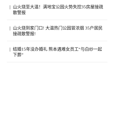
美国政府已退还约1000亿美元关税，约占依
山火烧至大温！满地宝公园火势失控35房屋接疏
据国际紧急经济权力法所征税款的六成。最
散警报
高法...
位于卑诗省大温地区的满地宝周三(5日)下午
山火烧到家门口! 大温热门公园冒浓烟 35户居民
发生山火，当局下午稍晚更新消息，称已有
接疏散警报!
两...
卑诗省大温贝尔卡拉地区公园周三突发野
结婚15年没办婚礼 熊本遇难女员工“与白纱一起
火，安莫尔村35处房产接疏散警报。高压电
下葬”
线一度...
熊本7.1强震后，7月30日拍摄到的永旺梦乐
城熊本。(欧新社)日本熊本县“永旺梦乐城熊
本...