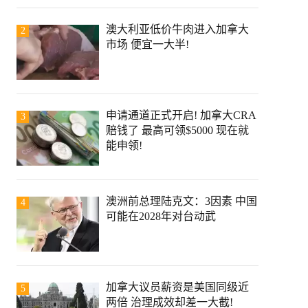
澳大利亚低价牛肉进入加拿大
2
市场 便宜一大半!
申请通道正式开启! 加拿大CRA
3
赔钱了 最高可领$5000 现在就
能申领!
澳洲前总理陆克文：3因素 中国
4
可能在2028年对台动武
加拿大议员薪资是美国同级近
5
两倍 治理成效却差一大截!