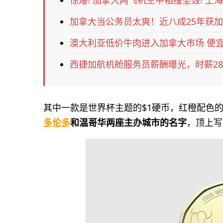
惊爆! 加拿大两飞机空中相撞坠毁! 上海
加拿大当公务员太爽！近八成25年获
澳大利亚低价牛肉进入加拿大市场 便宜
西捷加航机舱服务员薪酬曝光，时薪28
其中一款是世界杯主题的$1硬币，红橙配色的
多伦多
和温哥华两座主办城市的名字
，顶上写着F