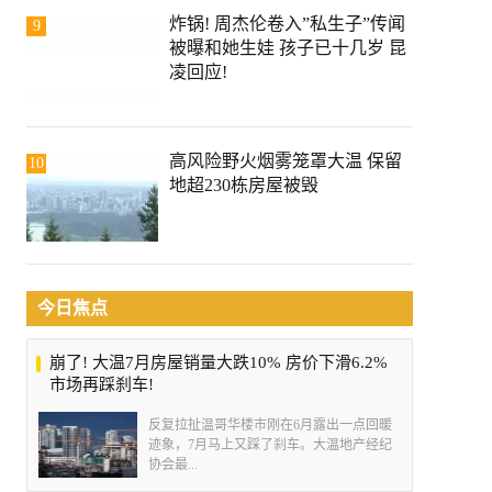
炸锅! 周杰伦卷入”私生子”传闻
9
被曝和她生娃 孩子已十几岁 昆
凌回应!
高风险野火烟雾笼罩大温 保留
10
地超230栋房屋被毁
今日焦点
崩了! 大温7月房屋销量大跌10% 房价下滑6.2%
市场再踩刹车!
反复拉扯温哥华楼市刚在6月露出一点回暖
迹象，7月马上又踩了刹车。大温地产经纪
协会最...