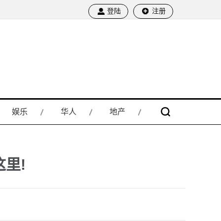
登陆
注册
娱乐
华人
地产
里!