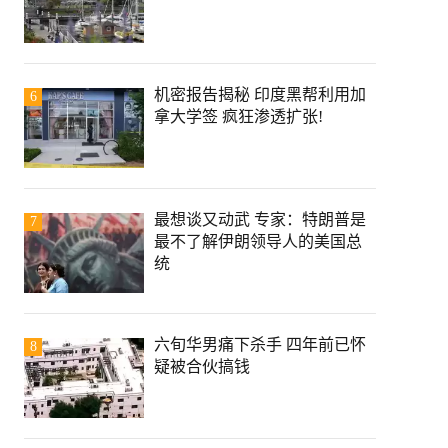
机密报告揭秘 印度黑帮利用加
6
拿大学签 疯狂渗透扩张!
最想谈又动武 专家：特朗普是
7
最不了解伊朗领导人的美国总
统
六旬华男痛下杀手 四年前已怀
8
疑被合伙搞钱