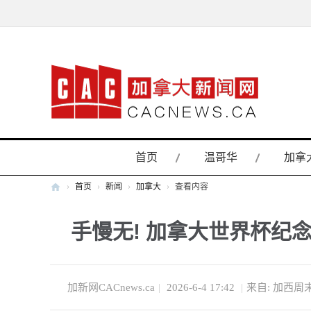
首页
温哥华
加拿
›
首页
›
新闻
›
加拿大
›
查看内容
加
手慢无! 加拿大世界杯纪
拿
大
新
闻
加新网CACnews.ca
|
2026-6-4 17:42
|
来自: 加西周
网