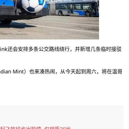
Link还会安排多条公交路线绕行，并新增几条临时接驳
nadian Mint）也来凑热闹，从今天起到周六，将在温哥