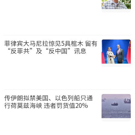
娱乐 2026-08-07
菲律宾大马尼拉惊见5具棺木 留有
“反菲共”及“反中国”讯息
国际 2026-08-07
传伊朗拟禁美国、以色列船只通
行荷莫兹海峡 违者罚货值20%