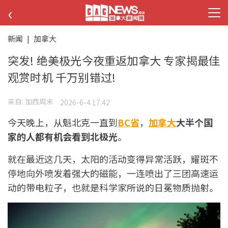
‹
新闻
|
加拿大
突发! 绝美极光今夜重返加拿大 专家揭最佳
观赏时机 千万别错过!
来自:
加西周末
2026-6-4 17:42
今天晚上，从魁北克一直到
BC省
，
加拿大
大半个国
家的人都有机会看到北极光
。
就在最近这几天，太阳的活动变得异常活跃，耀斑不
停地向外喷发着强大的磁能，一连喷出了三团高速运
动的带电粒子，也就是科学家所说的日冕物质抛射。