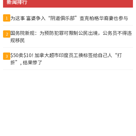
新闻排行
为这事 富婆争入“阴道俱乐部”查克柏格华裔妻也参与
1
国务院新规：为预防犯罪可限制公民出境，公务员不得违
2
规移民
$50卖$10! 加拿大超市印度员工换标签给自己人“打
3
折”, 结果惨了
中国公布出境入境规定 危害国安、违反出口管制禁出境
4
猪肉冒充驴肉卖出上亿元，山东商人一审被判无期
5
中国新规“劝阻出境”？ 北京官媒批西方媒体鼓噪恐慌
6
鲁比欧：反对胁迫改变现状 美中若冲突将危及全球
7