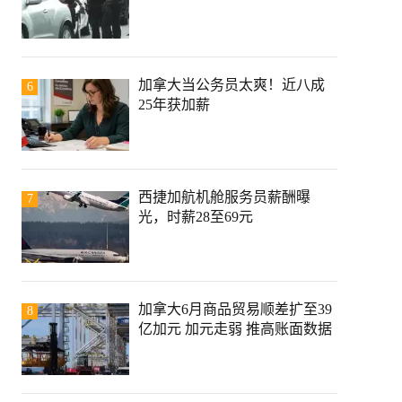
加拿大当公务员太爽！近八成
6
25年获加薪
西捷加航机舱服务员薪酬曝
7
光，时薪28至69元
加拿大6月商品贸易顺差扩至39
8
亿加元 加元走弱 推高账面数据