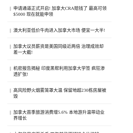
申请通道正式开启! 加拿大CRA赔钱了 最高可领
$5000 现在就能申领
加拿大税务局账户在2020年遭黑客入侵后，
澳大利亚低价牛肉进入加拿大市场 便宜一大半!
拖了6年的集体诉讼终于走到了赔钱这一
步。从8...
加拿大超市引入低价澳大利亚牛肉，与本地
加拿大议员薪资是美国同级近两倍 治理成效却
产品每公斤价差超40加元。供应紧张、气候
差一大截!
成本...
加拿大纳税人联合会报告称，加拿大省级议
机密报告揭秘 印度黑帮利用加拿大学签 疯狂渗
员平均年薪约11.5万加元，是美国州级议员
透扩张!
近两...
一份加拿大边境服务局机密报告披露，印度
高风险野火烟雾笼罩大温 保留地超230栋房屋被
比什诺伊帮派头目戈迪·布拉尔持学生签证
毁
入境...
大温哥华地区遭评级高达9级的野火烟雾笼
加拿大首季旅游消费增5.6% 本地游升温带动业
罩，奥卡纳根印第安保留地火灾致逾230栋
界增长
房屋被...
加拿大统计局公布，今年第一季全国旅游消