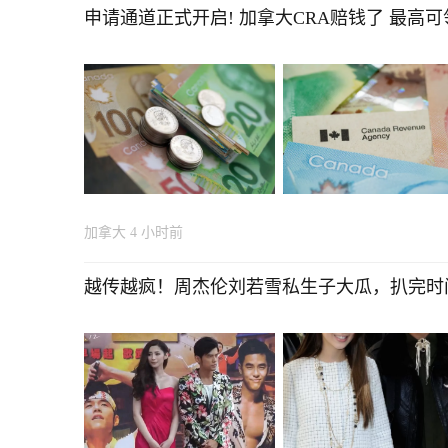
申请通道正式开启! 加拿大CRA赔钱了 最高可领
加拿大
4 小时前
越传越疯！周杰伦刘若雪私生子大瓜，扒完时