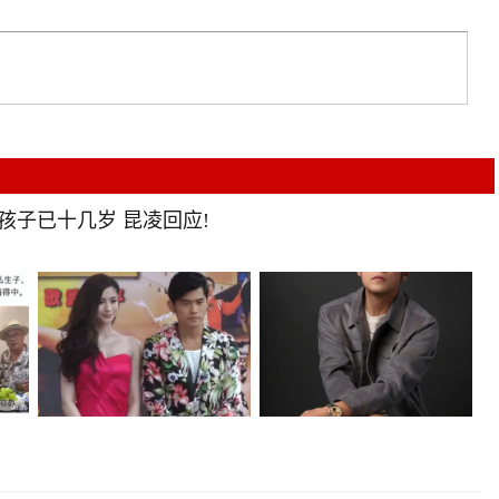
 孩子已十几岁 昆凌回应!