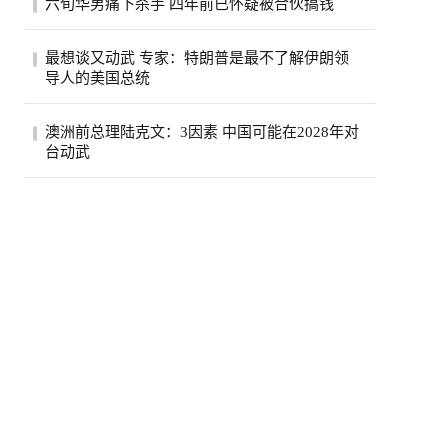
六旬华男痛下杀手 四年前已怀疑被合伙搞钱
费按年上升5.6%，达295亿元，显示2026年
初加...
薄正峰在巴沙迪那投资的35户公寓的开发
最想谈又动武 专家：特朗普是最不了解伊朗领
案，现金投入800万元左右，总贷款1500万
导人的美国总统
元，全...
伊朗德黑兰民众3日经过街道上的反美广告
澳洲前总理陆克文：3因素 中国可能在2028年对
看板。（路透）特朗普总统自认擅长看透并
台动武
利用...
澳州前总理陆克文。(欧新社资料照)澳洲前
总理陆克文在澳洲广播公司（ABC）5日播
出的专...