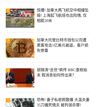
惊爆! 加拿大两飞机空中相撞坠
2
毁! 上海起飞航班也出险情, 仅
相距20米
加拿大托管比特币钱包公司遭
3
黑客攻击1亿美元被盗，客户损
失惨重
胡锦涛“去世”疯传 BBC查核始
4
末 假消息如何传出来？
恐怖! 妻子私密照散播 大温夫妻
5
35刀捅死情夫 被判误杀罪!