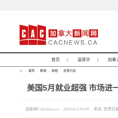
首页
温哥华
加拿
›
首页
›
新闻
›
财经
›
查看内容
加
美国5月就业超强 市场进
拿
大
新
闻
加新网CACnews.ca
|
2026-6-5 09:39
|
来自: 世界日
网