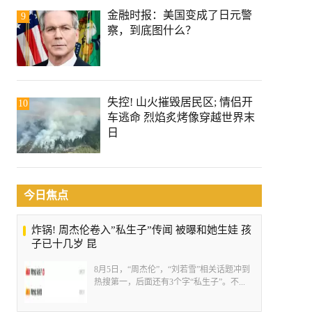
金融时报：美国变成了日元警
9
察，到底图什么？
失控! 山火摧毁居民区; 情侣开
10
车逃命 烈焰炙烤像穿越世界末
日
今日焦点
炸锅! 周杰伦卷入”私生子”传闻 被曝和她生娃 孩
子已十几岁 昆
8月5日，“周杰伦”，“刘若雪”相关话题冲到
热搜第一，后面还有3个字“私生子”。不...