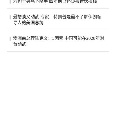
六旬华男痛下杀手 四年前已怀疑被合伙搞钱
费按年上升5.6%，达295亿元，显示2026年
初加...
薄正峰在巴沙迪那投资的35户公寓的开发
最想谈又动武 专家：特朗普是最不了解伊朗领
案，现金投入800万元左右，总贷款1500万
导人的美国总统
元，全...
伊朗德黑兰民众3日经过街道上的反美广告
澳洲前总理陆克文：3因素 中国可能在2028年对
看板。（路透）特朗普总统自认擅长看透并
台动武
利用...
澳州前总理陆克文。(欧新社资料照)澳洲前
总理陆克文在澳洲广播公司（ABC）5日播
出的专...