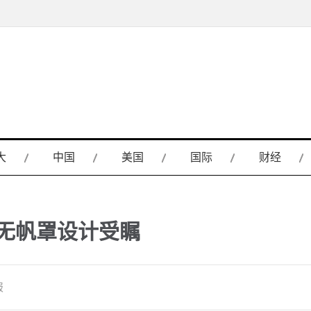
大
中国
美国
国际
财经
 无帆罩设计受瞩
报