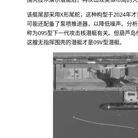
该艇尾部采用X形尾舵，这种构型于2024年
可能还配备了泵喷推进器，以降低噪声。分析
称为095型下一代攻击核潜艇有关。但葫芦
这艘无指挥围壳的潜艇才是09V型潜艇。