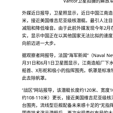
Vantor卫星拍摄的解
外媒近日报导，卫星照显示，近日中国江南造
米，接近美国维吉尼亚级核潜艇。最引人注目
减阻和降低噪音。由于此前外媒发现今年2月在
实，显示中国正在以其他国家无法比拟的速度
向前迈进一大步。
据观察者网报导，法国“海军新闻”（Naval N
月31日和6月1日卫星图显示，江南造船厂
船首、X形舵和极小的指挥围壳。帆罩是标准
此去除帆罩。
“战区”网站报导，该潜艇长度约120米、宽度
约108-110米）更长，接近美国维吉尼亚级
台围壳，流线型巨舰配备未来感十足的“无指挥
围壳技术演示潜艇后，再次出现类似布局的大