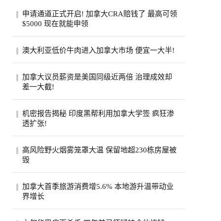
申请通道正式开启! 加拿大CRA赔钱了 最高可领
$5000 现在就能申领
加拿大税务局账户在2020年遭黑客入侵后，
澳大利亚低价牛肉进入加拿大市场 便宜一大半!
拖了6年的集体诉讼终于走到了赔钱这一
步。从8...
加拿大超市引入低价澳大利亚牛肉，与本地
加拿大议员薪资是美国同级近两倍 治理成效却
产品每公斤价差超40加元。供应紧张、气候
差一大截!
成本...
加拿大纳税人联合会报告称，加拿大省级议
机密报告揭秘 印度黑帮利用加拿大学签 疯狂渗
员平均年薪约11.5万加元，是美国州级议员
透扩张!
近两...
一份加拿大边境服务局机密报告披露，印度
高风险野火烟雾笼罩大温 保留地超230栋房屋被
比什诺伊帮派头目戈迪·布拉尔持学生签证
毁
入境...
大温哥华地区遭评级高达9级的野火烟雾笼
加拿大首季旅游消费增5.6% 本地游升温带动业
罩，奥卡纳根印第安保留地火灾致逾230栋
界增长
房屋被...
加拿大统计局公布，今年第一季全国旅游消