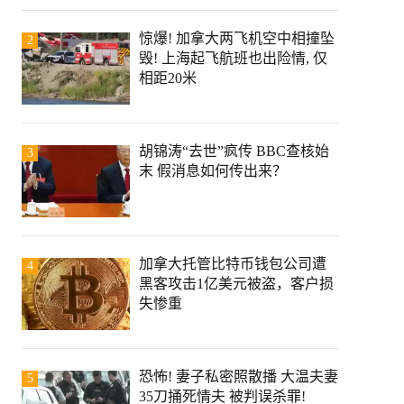
惊爆! 加拿大两飞机空中相撞坠
2
毁! 上海起飞航班也出险情, 仅
相距20米
胡锦涛“去世”疯传 BBC查核始
3
末 假消息如何传出来？
加拿大托管比特币钱包公司遭
4
黑客攻击1亿美元被盗，客户损
失惨重
恐怖! 妻子私密照散播 大温夫妻
5
35刀捅死情夫 被判误杀罪!