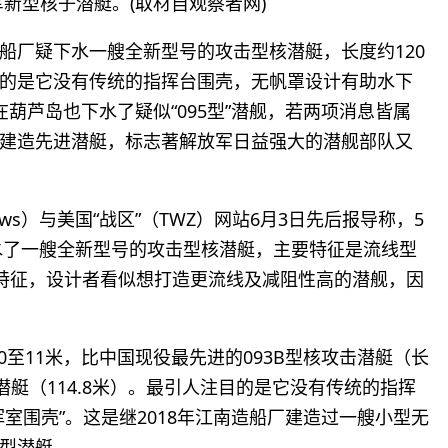
放军新型核子潜艇。(取材自观察者网)
船厂疑下水一艘全新型号的攻击型核潜艇，长度约120
的是它没有传统的指挥台围壳，无帆罩设计有助水下
葫芦岛也下水了疑似“095型”潜舰，若两项消息皆属
建造先进潜艇，标志著解放军日益强大的潜舰部队又
ews）与美国“战区”（TWZ）网站6月3日先后报导称，5
下水了一艘全新型号的攻击型核潜艇，主要特征是流线型
特征，设计者看似想打造更流线及减阻性高的潜舰，因
10至11米，比中国现役最先进的093B型核攻击潜艇（长
核潜艇（114.8米）。最引人注目的是它没有传统的指挥
室围壳”。这是继2018年江南造船厂建造过一艘小型无
型潜艇。