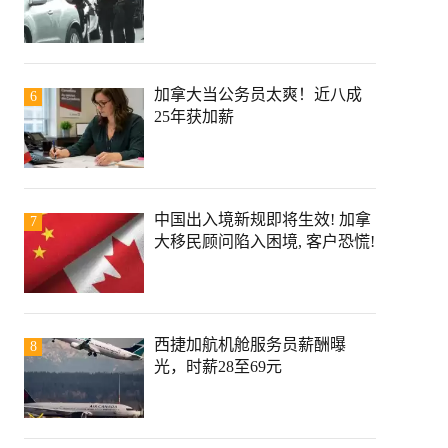
加拿大当公务员太爽！近八成
6
25年获加薪
中国出入境新规即将生效! 加拿
7
大移民顾问陷入困境, 客户恐慌!
西捷加航机舱服务员薪酬曝
8
光，时薪28至69元