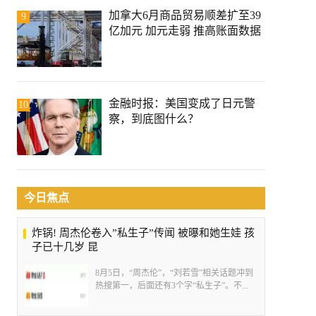
加拿大6月商品贸易顺差扩至39
9
亿加元 加元走弱 推高账面数据
金融时报：美国变成了日元警
10
察，到底图什么？
今日焦点
炸锅! 周杰伦卷入”私生子”传闻 被曝和她生娃 孩
子已十几岁 昆
8月5日，“周杰伦”，“刘若雪”相关话题冲到
热搜第一，后面还有3个字“私生子”。不...