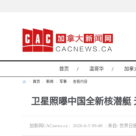
首页
温哥华
加拿
›
首页
›
新闻
›
军事
›
查看内容
加
卫星照曝中国全新核潜艇
拿
大
新
闻
加新网CACnews.ca
|
2026-6-5 09:48
|
来自: 世界日
网