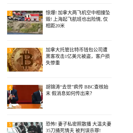
惊爆! 加拿大两飞机空中相撞坠
2
毁! 上海起飞航班也出险情, 仅
相距20米
加拿大托管比特币钱包公司遭
3
黑客攻击1亿美元被盗，客户损
失惨重
胡锦涛“去世”疯传 BBC查核始
4
末 假消息如何传出来？
恐怖! 妻子私密照散播 大温夫妻
5
35刀捅死情夫 被判误杀罪!