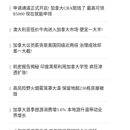
申请通道正式开启! 加拿大CRA赔钱了 最高可领
$5000 现在就能申领
加拿大税务局账户在2020年遭黑客入侵后，
澳大利亚低价牛肉进入加拿大市场 便宜一大半!
拖了6年的集体诉讼终于走到了赔钱这一
步。从8...
加拿大超市引入低价澳大利亚牛肉，与本地
加拿大议员薪资是美国同级近两倍 治理成效却
产品每公斤价差超40加元。供应紧张、气候
差一大截!
成本...
加拿大纳税人联合会报告称，加拿大省级议
机密报告揭秘 印度黑帮利用加拿大学签 疯狂渗
员平均年薪约11.5万加元，是美国州级议员
透扩张!
近两...
一份加拿大边境服务局机密报告披露，印度
高风险野火烟雾笼罩大温 保留地超230栋房屋被
比什诺伊帮派头目戈迪·布拉尔持学生签证
毁
入境...
大温哥华地区遭评级高达9级的野火烟雾笼
加拿大首季旅游消费增5.6% 本地游升温带动业
罩，奥卡纳根印第安保留地火灾致逾230栋
界增长
房屋被...
加拿大统计局公布，今年第一季全国旅游消