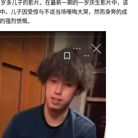
其仅1岁多儿子的影片。在最新一期的一岁庆生影片中，该
中。儿子因受惊与不适当场嚎啕大哭，然而身旁的成
的强烈愤慨。