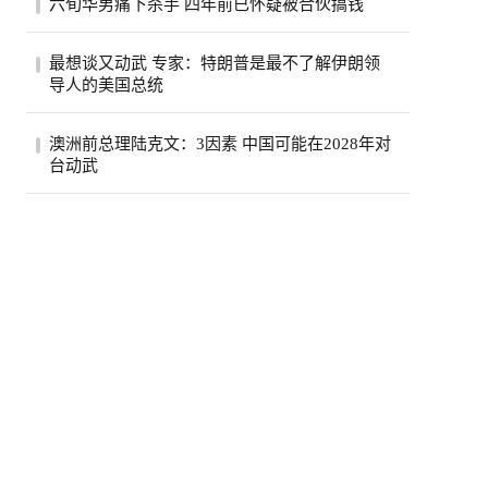
六旬华男痛下杀手 四年前已怀疑被合伙搞钱
费按年上升5.6%，达295亿元，显示2026年
初加...
薄正峰在巴沙迪那投资的35户公寓的开发
最想谈又动武 专家：特朗普是最不了解伊朗领
案，现金投入800万元左右，总贷款1500万
导人的美国总统
元，全...
伊朗德黑兰民众3日经过街道上的反美广告
澳洲前总理陆克文：3因素 中国可能在2028年对
看板。（路透）特朗普总统自认擅长看透并
台动武
利用...
澳州前总理陆克文。(欧新社资料照)澳洲前
总理陆克文在澳洲广播公司（ABC）5日播
出的专...