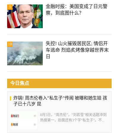
金融时报：美国变成了日元警
9
察，到底图什么？
失控! 山火摧毁居民区; 情侣开
10
车逃命 烈焰炙烤像穿越世界末
日
今日焦点
炸锅! 周杰伦卷入”私生子”传闻 被曝和她生娃 孩
子已十几岁 昆
8月5日，“周杰伦”，“刘若雪”相关话题冲到
热搜第一，后面还有3个字“私生子”。不...