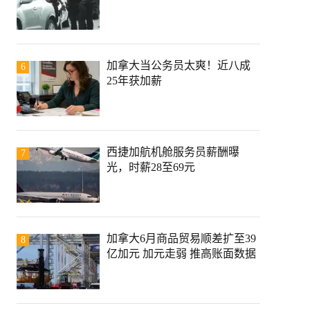
加拿大当公务员太爽！近八成
6
25年获加薪
西捷加航机舱服务员薪酬曝
7
光，时薪28至69元
加拿大6月商品贸易顺差扩至39
8
亿加元 加元走弱 推高账面数据