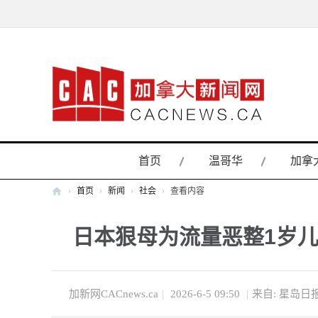
首页
温哥华
加拿
›
首页
›
新闻
›
社会
›
查看内容
加
日本狠母为流量恶整1岁儿
拿
大
新
闻
加新网CACnews.ca
|
2026-6-5 09:50
|
来自: 星岛日
网