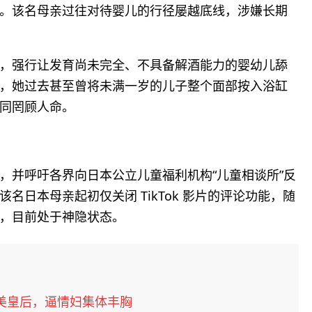
。该名母亲过往对待婴儿的行径屡越底线，涉嫌长期
，强行让发育尚未完全、不具备解酒能力的婴幼儿舔
，她过去甚至曾将未满一岁的儿子整个面部按入浴缸
同罔顾人命。
，并呼吁各界向日本公立儿童福利机构“儿童相谈所”反
日本母亲起初仅关闭 TikTok 影片的评论功能，随
，目前处于神隐状态。
选美皇后，逼情妇集体丰胸