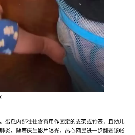
X
。蛋糕内部往往含有用作固定的支架或竹签，且幼儿
肺炎。随著庆生影片曝光，热心网民进一步翻查该帐