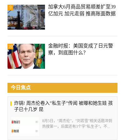
加拿大6月商品贸易顺差扩至39
9
亿加元 加元走弱 推高账面数据
金融时报：美国变成了日元警
10
察，到底图什么？
今日焦点
炸锅! 周杰伦卷入”私生子”传闻 被曝和她生娃 孩
子已十几岁 昆
8月5日，“周杰伦”，“刘若雪”相关话题冲到
热搜第一，后面还有3个字“私生子”。不...