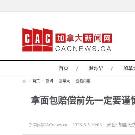
首页
温哥华
加拿
›
首页
›
新闻
›
加拿大
›
查看内容
加
拿面包赔偿前先一定要谨
拿
大
新
闻
加新网CACnews.ca
|
2026-6-5 10:03
|
来自: 加国无忧 
网