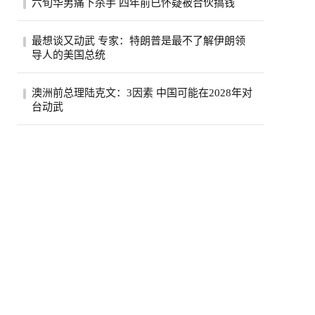
六旬华男痛下杀手 四年前已怀疑被合伙搞钱
费按年上升5.6%，达295亿元，显示2026年
初加...
薄正峰在巴沙迪那投资的35户公寓的开发
最想谈又动武 专家：特朗普是最不了解伊朗领
案，现金投入800万元左右，总贷款1500万
导人的美国总统
元，全...
伊朗德黑兰民众3日经过街道上的反美广告
澳洲前总理陆克文：3因素 中国可能在2028年对
看板。（路透）特朗普总统自认擅长看透并
台动武
利用...
澳州前总理陆克文。(欧新社资料照)澳洲前
总理陆克文在澳洲广播公司（ABC）5日播
出的专...