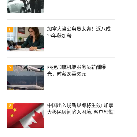
加拿大当公务员太爽！近八成
6
25年获加薪
西捷加航机舱服务员薪酬曝
7
光，时薪28至69元
中国出入境新规即将生效! 加拿
8
大移民顾问陷入困境, 客户恐慌!