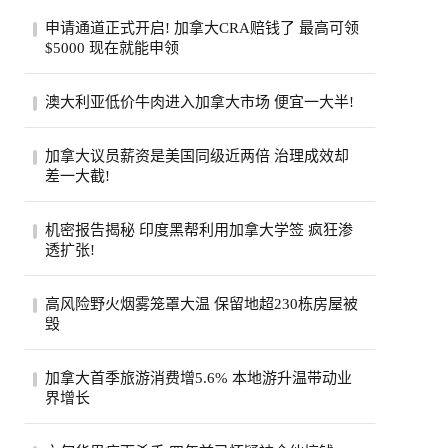
申请通道正式开启! 加拿大CRA赔钱了 最高可领
$5000 现在就能申领
加拿大税务局账户在2020年遭黑客入侵后，
澳大利亚低价牛肉进入加拿大市场 便宜一大半!
拖了6年的集体诉讼终于走到了赔钱这一
步。从8...
加拿大超市引入低价澳大利亚牛肉，与本地
加拿大议员薪资是美国同级近两倍 治理成效却
产品每公斤价差超40加元。供应紧张、气候
差一大截!
成本...
加拿大纳税人联合会报告称，加拿大省级议
机密报告揭秘 印度黑帮利用加拿大学签 疯狂渗
员平均年薪约11.5万加元，是美国州级议员
透扩张!
近两...
一份加拿大边境服务局机密报告披露，印度
高风险野火烟雾笼罩大温 保留地超230栋房屋被
比什诺伊帮派头目戈迪·布拉尔持学生签证
毁
入境...
大温哥华地区遭评级高达9级的野火烟雾笼
加拿大首季旅游消费增5.6% 本地游升温带动业
罩，奥卡纳根印第安保留地火灾致逾230栋
界增长
房屋被...
加拿大统计局公布，今年第一季全国旅游消