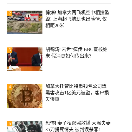
惊爆! 加拿大两飞机空中相撞坠
2
毁! 上海起飞航班也出险情, 仅
相距20米
胡锦涛“去世”疯传 BBC查核始
3
末 假消息如何传出来？
加拿大托管比特币钱包公司遭
4
黑客攻击1亿美元被盗，客户损
失惨重
恐怖! 妻子私密照散播 大温夫妻
5
35刀捅死情夫 被判误杀罪!