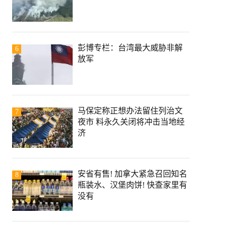
彭博专栏：台湾最大威胁非解
6
放军
马保定称正想办法留住列治文
7
夜市 料永久关闭将冲击当地经
济
安省有售! 加拿大紧急召回知名
8
瓶装水、汉堡肉饼! 快查家里有
没有