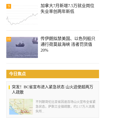
加拿大7月新增7.5万就业岗位
9
失业率创两年新低
传伊朗拟禁美国、以色列船只
10
通行荷莫兹海峡 违者罚货值
20%
今日焦点
突发！BC省宣布进入紧急状态 山火迫使超两万
人疏散
不列颠哥伦比亚省因逾百场山火宣布全省紧
急状态，萨默兰全镇疏散，约2.17万人流离
失所...