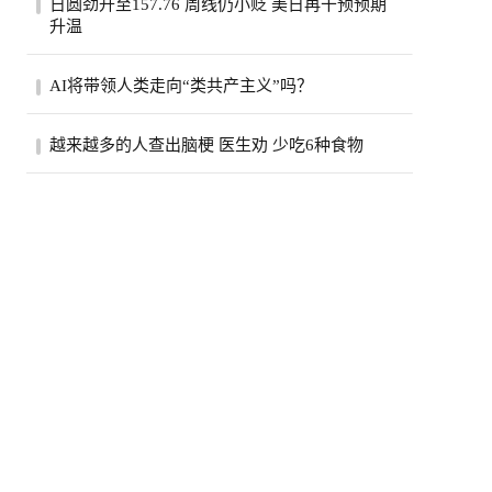
日圆劲升至157.76 周线仍小贬 美日再干预预期
行为，在华人家庭相当常见，部分美国人却
升温
可能...
日圆周线仍小幅贬值。美日政府进场干预
AI将带领人类走向“类共产主义”吗？
后，日圆本周走势剧烈震荡。（路透）日圆
周五在...
作者汤绍成：特斯拉与SpaceX创办人马斯克
越来越多的人查出脑梗 医生劝 少吃6种食物
近年多次预言，AI与人形机器人的快速发
展，可...
健康一直是大家关心的重点话题，随着生活
节奏加快，许多人的饮食习惯发生了改变。
脑血...