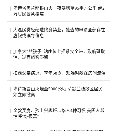
卑诗省奥肯那根山火一夜暴增至95平方公里 超2
万居民紧急撤离
卑诗省奥肯那根地区突发山火，鲍尔德岭大
大温房贷经纪遭终身禁业，抽查的申请全部存在
火在24小时内猛增至95平方公里，火势凶
虚假或误导信息
猛，当...
卑诗省前房贷经纪人因在所有被查申请中提
加拿大“熊孩子”站座位上拒系安全带，致航班取
交虚假文件被终身禁业，并须缴纳2.5万罚
消，过百旅客滞留
款与5...
因一名幼童拒绝系安全带，波特航空从维多
梅西父亲病逝，享年68岁，艰难时躲在房间流泪
利亚飞往多伦多的航班被迫返航取消，乘客
滞留...
阿根廷足球巨星梅西的父亲豪尔赫·梅西在
卑诗新冒山火烧至5000公顷 萨默兰疏散区居民
罗萨里奥病逝，享年68岁。他曾陪梅西赴巴
须立即撤离
萨试...
卑诗省萨默兰(Summerland)附近地区正在进
全款买房、孩上兴趣班…华人4种习惯 美国人却
行疏散，此前一场新的山火迅速蔓延。奥肯
惊呼“你很富”
纳根...
在美华人列出替孩子安排多种兴趣班等4种