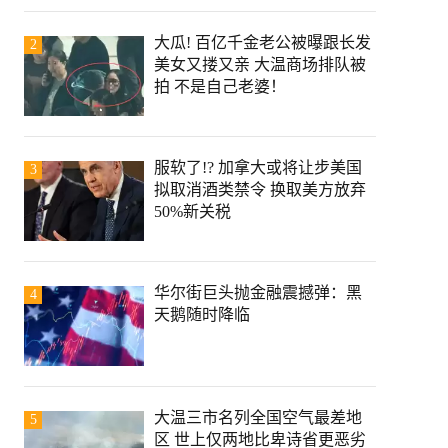
大瓜! 百亿千金老公被曝跟长发
2
美女又搂又亲 大温商场排队被
拍 不是自己老婆！
服软了!? 加拿大或将让步美国
3
拟取消酒类禁令 换取美方放弃
50%新关税
华尔街巨头抛金融震撼弹：黑
4
天鹅随时降临
大温三市名列全国空气最差地
5
区 世上仅两地比卑诗省更恶劣