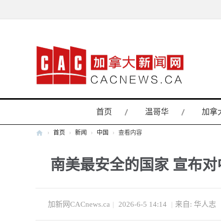
首页
温哥华
加拿
›
首页
›
新闻
›
中国
›
查看内容
加
南美最安全的国家 宣布对
拿
大
新
闻
加新网CACnews.ca
|
2026-6-5 14:14
|
来自: 华人志
网