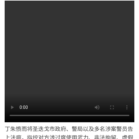
丁朱愤而将圣迭戈市政府、警局以及多名涉案警员告
上法庭，指控对方涉过度使用武力、非法拘留、虚假