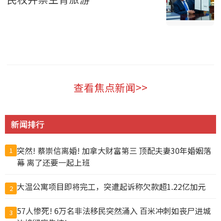
美国 2026-08-07
查看焦点新闻>>
新闻排行
突然! 蔡崇信离婚! 加拿大财富第三 顶配夫妻30年婚姻落
1
幕 离了还要一起上班
大温公寓项目即将完工，突遭起诉称欠款超1.22亿加元
2
57人惨死! 6万名非法移民突然涌入 百米冲刺如丧尸进城
3