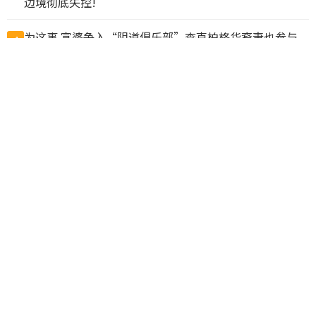
边境彻底失控!
为这事 富婆争入“阴道俱乐部”查克柏格华裔妻也参与
4
温市中心大白天发生无故袭击 女路人遭掐脖咬脸拖倒在地
5
抓包丈夫带小三做试管 上海抗癌妻欲销毁胚胎遭拒
6
国务院新规：为预防犯罪可限制公民出境，公务员不得违
7
规移民
暗示统一？中国解放军：百年目标到关键期 注意力集中未
8
完成任务
$50卖$10! 加拿大超市印度员工换标签给自己人“打
9
折”, 结果惨了
Airbnb公布加拿大10大最热门社区 全国多地上榜
10