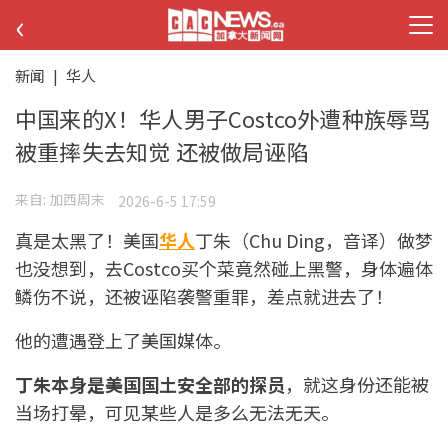
‹
新闻
|
华人
中国来的X！华人男子Costco外遭种族辱骂
被重摔失去知觉 还被做局诬陷
来自:
加西周末
2026-6-5 17:59
真是太黑了！美国
华人
丁朱（Chu Ding，音译）做梦
也没想到，去Costco买个菜竟然碰上黑警，身体遍体
鳞伤不说，还被诬陷袭警重罪，差点就进去了！
他的遭遇登上了美国媒体。
丁朱本身是美国国土安全部的探员
，就这身份还能被
当场打晕，可见某些人是多么无法无天。