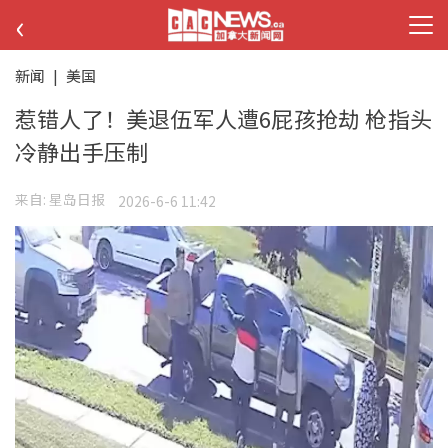
‹
新闻
|
美国
惹错人了！美退伍军人遭6屁孩抢劫 枪指头
冷静出手压制
来自:
星岛日报
2026-6-6 11:42