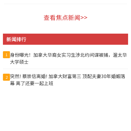
加拿大 2026-08-05
查看焦点新闻>>
新闻排行
身份曝光！加拿大华裔女实习生涉北约间谍被捕，渥太华
1
大学硕士
突然! 蔡崇信离婚! 加拿大财富第三 顶配夫妻30年婚姻落
2
幕 离了还要一起上班
大温公寓项目即将完工，突遭起诉称欠款超1.22亿加元
3
马斯克到陕西开烧烤店？ 食客随手一拍 营业额翻1倍
4
57人惨死! 6万名非法移民突然涌入 百米冲刺如丧尸进城
5