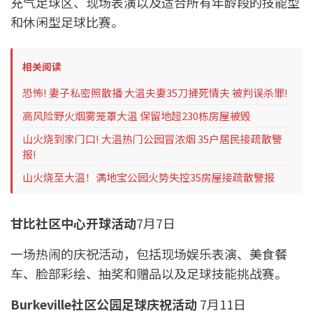
充气足球区、现场表演以及适合所有年龄段的技能型
和休闲型足球比赛。
相关阅读
恐怖! 妻子私密照散播 大温夫妻35刀捅死情夫 被判误杀罪!
高风险野火烟雾笼罩大温 保留地超230栋房屋被毁
山火烧到家门口! 大温热门公园冒浓烟 35户居民接疏散警
报!
山火烧至大温！满地宝公园火势失控35房屋接疏散警报
甘比社区中心开球活动
7月7日
一场热闹的庆祝活动，包括现场娱乐表演、美食餐
车、脸部彩绘、抽奖和赠品以及足球技能挑战赛。
Burkeville社区公园足球庆祝活动
7月11日