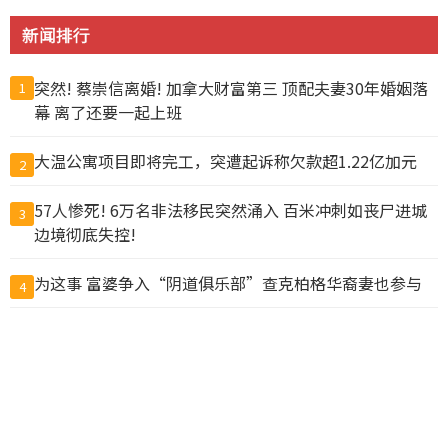
新闻排行
突然! 蔡崇信离婚! 加拿大财富第三 顶配夫妻30年婚姻落
1
幕 离了还要一起上班
大温公寓项目即将完工，突遭起诉称欠款超1.22亿加元
2
57人惨死! 6万名非法移民突然涌入 百米冲刺如丧尸进城
3
边境彻底失控!
为这事 富婆争入“阴道俱乐部”查克柏格华裔妻也参与
4
温市中心大白天发生无故袭击 女路人遭掐脖咬脸拖倒在地
5
抓包丈夫带小三做试管 上海抗癌妻欲销毁胚胎遭拒
6
国务院新规：为预防犯罪可限制公民出境，公务员不得违
7