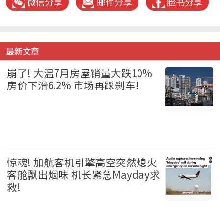
微信分享
邮件分享
脸书分享
最新文章
崩了! 大温7月房屋销量大跌10%
房价下滑6.2% 市场再踩刹车!
温哥华 2026-08-06
惊魂! 加航客机引擎高空突然熄火
客舱飘出烟味 机长紧急Mayday求
救!