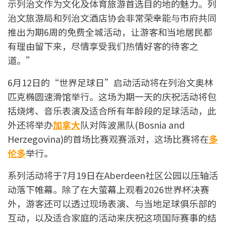
示列治文作为文化及体育旅游首选目的地的魅力。列
治文旅游局和列治文酒店协会非常荣幸能与市府共同
推出为期6周的免费全城活动，让游客和当地居民都
有理由留下来，尽情享受我们热情好客的待客之
道。”
6月12日的“世界足球日”启动活动将在列治文奥林
匹克椭圆速滑馆举行。这场为期一天的庆祝活动将包
括烧烤、音乐表演及适合所有年龄段的足球活动，此
外还将举办
加拿大
队对阵波黑队(Bosnia and
Herzegovina)的首场比赛观赛派对，这场比赛将在
多
伦多
举行。
系列活动将于7月19日在Aberdeen社区公园以压轴活
动落下帷幕。除了在大萤幕上观看2026世界杯决赛
外，游客还可以透过现场表演、与当地足球俱乐部的
互动，以及适合家庭的活动来庆祝这项国际赛事的结