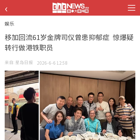
‹
娱乐
移加回流61岁金牌司仪曾患抑郁症 惊爆疑
转行做港铁职员
来自:
星岛日报
2026-6-6 12:58