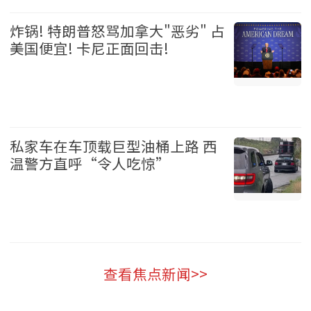
娱乐 2026-08-06
炸锅! 特朗普怒骂加拿大"恶劣" 占
美国便宜! 卡尼正面回击!
加拿大 2026-08-06
私家车在车顶载巨型油桶上路 西
温警方直呼“令人吃惊”
温哥华 2026-08-06
查看焦点新闻>>