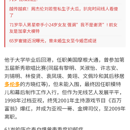
越传越疯！周杰伦刘若雪私生子大瓜，扒完时间线人看傻
了
71岁华人男星牵手小24岁女友 强调”我不是谢贤”! 前女
友是加拿大模特
65岁崔健近况曝光，曾未婚生女至今婚恋成谜
他于大学毕业后回港，任职美国摩根大通，曾参加第
五届新秀歌唱比赛(同届有黎明、关淑怡、许志安、
刘锡明、林俊贤、袁凤瑛、黄翊、文佩玲和其后移居
多伦多
的方晓红等)，但未能入围，最终因任职模特
儿和幕后制作工作入行，但作为无线艺人发展平平，
1998年过档亚视，终凭2001年主持游戏节目《百万
富翁》爆红，并成为亚视一哥、金牌司仪，至2009年
离职。
61岁的陈启泰自爆曾患重度抑郁症