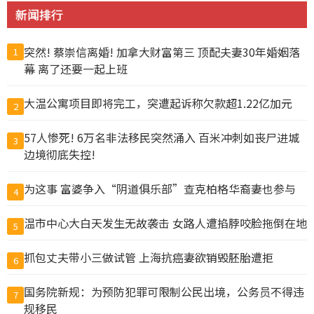
新闻排行
突然! 蔡崇信离婚! 加拿大财富第三 顶配夫妻30年婚姻落
1
幕 离了还要一起上班
大温公寓项目即将完工，突遭起诉称欠款超1.22亿加元
2
57人惨死! 6万名非法移民突然涌入 百米冲刺如丧尸进城
3
边境彻底失控!
为这事 富婆争入“阴道俱乐部”查克柏格华裔妻也参与
4
温市中心大白天发生无故袭击 女路人遭掐脖咬脸拖倒在地
5
抓包丈夫带小三做试管 上海抗癌妻欲销毁胚胎遭拒
6
国务院新规：为预防犯罪可限制公民出境，公务员不得违
7
规移民