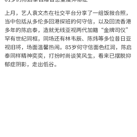
上月，艺人袁文杰在社交平台分享了一组饭敍合照，
当中包括从多伦多回港探班的何守信，以及回流香港
多年的陈启泰，造就无线亚视两代加籍“金牌司仪”
罕有世纪同框，同场还有林韦辰、陈炜等多位昔日亚
视旧将，场面温馨热闹。85岁何守信面色红润，陈启
泰同样精神奕奕，打扮时尚谈笑风生，看来已摆脱抑
郁症阴影，走出低谷。