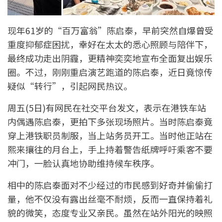
现年61岁的“百万富翁”陈启泰，早前突然自爆曾受
重度抑郁症困扰，幸好在太太的悉心照顾与陪伴下，
最终成功走出阴霾，更精神奕奕地宣布全面复出娱乐
圈。不过，刚刚重启演艺跑道的陈启泰，近日竟惊传
疑似“转行”，引起网民热议。
周五(5日)有网民在社交平台发文，表示在港铁车站
内偶遇陈启泰，更拍下多张现场照片。当时陈启泰竟
穿上港铁职员制服，当上站务员开工。当时他正站在
熙来攘往的月台上，手上持着警告纸牌呼吁乘客不要
冲门，一脸认真地协助维持候车秩序。
相中的陈启泰面对不少经过的市民感到好奇并偷偷打
量，他不仅没有露出丝毫不耐烦，反而一直保持着礼
貌的微笑，态度专业又亲民。虽然在站外阳光的映照