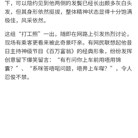
下，可以隐约见到他两侧的发鬓已经长出颇多灰白头
发，但其身形依然挺拔，整体精神状态显得十分饱满
极佳，风采依然。
这组“打工照”一出，随即在网路上引发热烈讨论，
现场有乘客更看来被此奇景吓亲。有网民联想起他昔
日主持神级节目《百万富翁》的经典形象，纷纷发挥
创意留下爆笑留言：“有冇问你上车前用唔用锦
囊？”、“系咪答唔啱问题，唔畀上车㗎？”，令人
忍俊不禁。