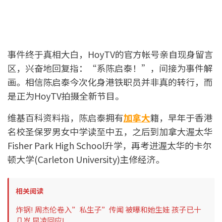
事件终于真相大白，HoyTV的官方帐号亲自现身留言
区，兴奋地回复指：“系陈启泰！”，间接为事件解
画。相信陈启泰今次化身港铁职员并非真的转行，而
是正为HoyTV拍摄全新节目。
维基百科资料指，陈启泰拥有
加拿大
籍，早年于香港
名校圣保罗男女中学读至中五，之后到加拿大渥太华
Fisher Park High School升学，再考进渥太华的卡尔
顿大学(Carleton University)主修经济。
相关阅读
炸锅! 周杰伦卷入”私生子”传闻 被曝和她生娃 孩子已十
几岁 昆凌回应!