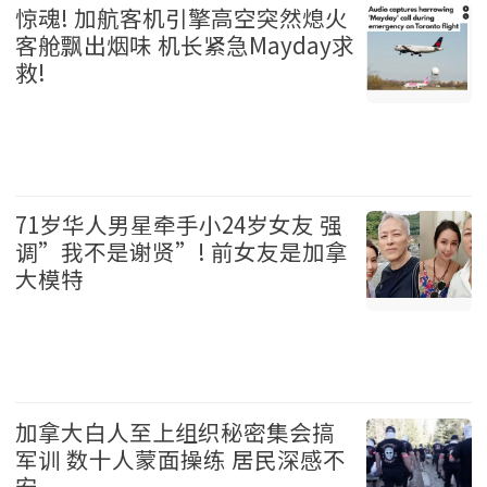
惊魂! 加航客机引擎高空突然熄火
客舱飘出烟味 机长紧急Mayday求
救!
加拿大 2026-08-06
71岁华人男星牵手小24岁女友 强
调”我不是谢贤”! 前女友是加拿
大模特
娱乐 2026-08-06
加拿大白人至上组织秘密集会搞
军训 数十人蒙面操练 居民深感不
安