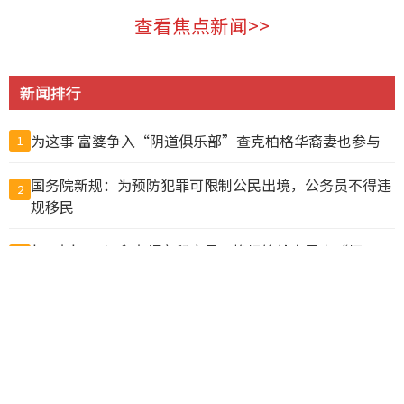
查看焦点新闻>>
新闻排行
为这事 富婆争入“阴道俱乐部”查克柏格华裔妻也参与
1
国务院新规：为预防犯罪可限制公民出境，公务员不得违
2
规移民
$50卖$10! 加拿大超市印度员工换标签给自己人“打
3
折”, 结果惨了
中国公布出境入境规定 危害国安、违反出口管制禁出境
4
猪肉冒充驴肉卖出上亿元，山东商人一审被判无期
5