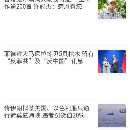
作逾200首 许冠杰：感恩有您
娱乐 2026-08-07
菲律宾大马尼拉惊见5具棺木 留有
“反菲共”及“反中国”讯息
国际 2026-08-07
传伊朗拟禁美国、以色列船只通
行荷莫兹海峡 违者罚货值20%