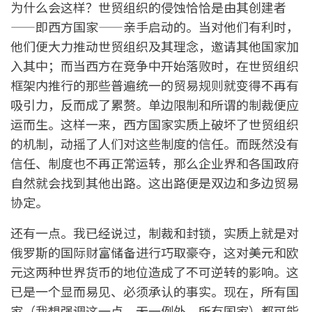
为什么会这样？世贸组织的侵蚀恰恰是由其创建者
——即西方国家——亲手启动的。当对他们有利时，
他们便大力推动世贸组织及其理念，邀请其他国家加
入其中；而当西方在竞争中开始落败时，在世贸组织
框架内推行的那些普遍统一的贸易规则就变得不再有
吸引力，反而成了累赘。单边限制和所谓的制裁便应
运而生。这样一来，西方国家实质上破坏了世贸组织
的机制，动摇了人们对这些制度的信任。而既然没有
信任、制度也不再正常运转，那么企业界和各国政府
自然就会找到其他出路。这出路便是双边和多边贸易
协定。
还有一点。我已经说过，制裁和封锁，实质上就是对
俄罗斯的国际财富储备进行巧取豪夺，这对美元和欧
元这两种世界货币的地位造成了不可逆转的影响。这
已是一个显而易见、必须承认的事实。现在，所有国
家（我想强调这一点，无一例外，所有国家）都可能