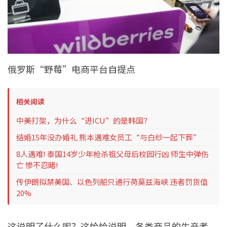
俄罗斯“野莓”电商平台自提点
相关阅读
中美打架，为什么“进ICU”的是韩国？
结婚15年没办婚礼 熊本遇难女员工“与白纱一起下葬”
8人遇难! 泰国14岁少年枪杀祖父母后校园行凶 师生中弹伤
亡 惨不忍睹!
传伊朗拟禁美国、以色列船只通行荷莫兹海峡 违者罚货值
20%
这说明了什么呢？这恰恰说明，各类商品的生产者，