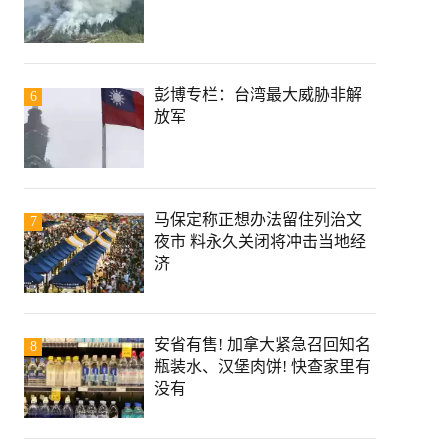
彭博专栏：台湾最大威胁非解
6
放军
马保定称正想办法留住列治文
7
夜市 料永久关闭将冲击当地经
济
安省有售! 加拿大紧急召回知名
8
瓶装水、汉堡肉饼! 快查家里有
没有