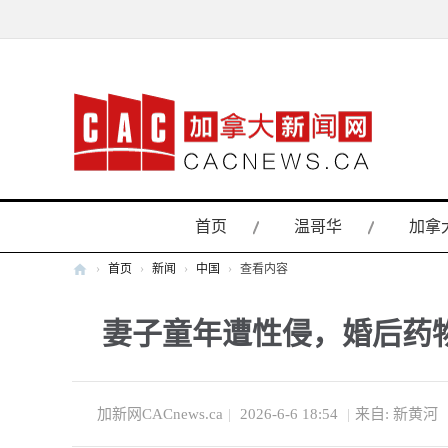
首页
温哥华
加拿
›
首页
›
新闻
›
中国
›
查看内容
加
妻子童年遭性侵，婚后药
拿
大
新
闻
加新网CACnews.ca
|
2026-6-6 18:54
|
来自: 新黄河
网