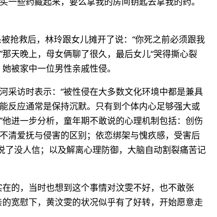
药店买一些药藏起来，要么拿我的房间钥匙去拿我的药。
杀被抢救后，林玲跟女儿摊开了说：“你死之前必须跟我
”那天晚上，母女俩聊了很久，最后女儿“哭得撕心裂
，她被家中一位男性亲戚性侵。
河采访时表示：“被性侵在大多数文化环境中都是兼具
能反应通常是保持沉默。只有到个体内心足够强大或
”他进一步分析，童年期不敢说的心理机制包括：创伤
不清爱抚与侵害的区别；依恋绑架与愧疚感，受害后
定说了没人信；以及解离心理防御，大脑自动割裂痛苦记
实在的，当时也想到这个事情对汶雯不好，也不敢张
亲的宽慰下，黄汶雯的状况似乎有了好转，开始愿意走