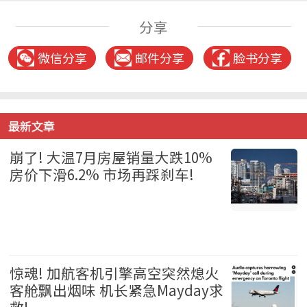
分享
微信分享
邮件分享
脸书分享
最新文章
崩了! 大温7月房屋销量大跌10%
房价下滑6.2% 市场再踩刹车!
温哥华 2026-08-06
惊魂! 加航客机引擎高空突然熄火
客舱飘出烟味 机长紧急Mayday求