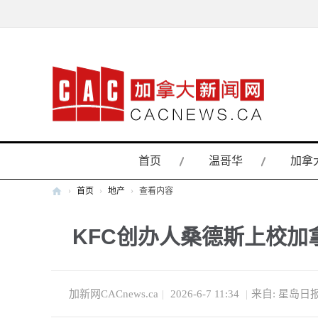
首页
温哥华
加拿
›
首页
›
地产
›
查看内容
加
KFC创办人桑德斯上校加
拿
大
新
闻
加新网CACnews.ca
|
2026-6-7 11:34
|
来自: 星岛日
网