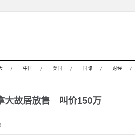
大
中国
美国
国际
财经
拿大故居放售 叫价150万
报