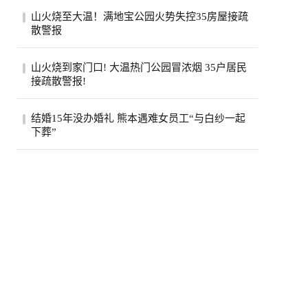
美国政府已退还约1000亿美元关税，约占依
山火烧至大温！满地宝公园火势失控35房屋接疏
据国际紧急经济权力法所征税款的六成。最
散警报
高法...
位于卑诗省大温地区的满地宝周三(5日)下午
山火烧到家门口! 大温热门公园冒浓烟 35户居民
发生山火，当局下午稍晚更新消息，称已有
接疏散警报!
两...
卑诗省大温贝尔卡拉地区公园周三突发野
结婚15年没办婚礼 熊本遇难女员工“与白纱一起
火，安莫尔村35处房产接疏散警报。高压电
下葬”
线一度...
熊本7.1强震后，7月30日拍摄到的永旺梦乐
城熊本。(欧新社)日本熊本县“永旺梦乐城熊
本...