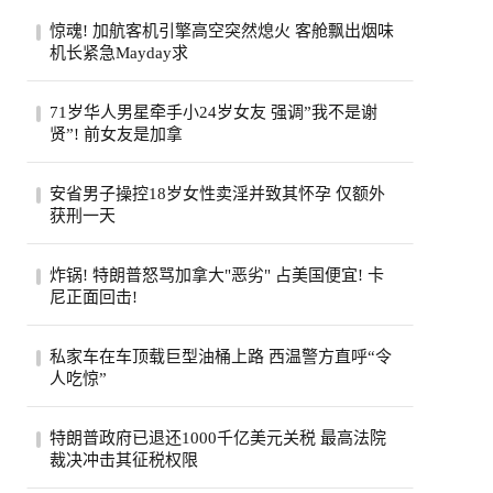
惊魂! 加航客机引擎高空突然熄火 客舱飘出烟味
机长紧急Mayday求
一架从多伦多飞往旧金山的加航客机，眼看
71岁华人男星牵手小24岁女友 强调”我不是谢
就要抵达目的地，机舱里却突然冒出烟味，
贤”! 前女友是加拿
一号...
71岁的台湾老牌男星姜厚任，刚过完生日，
安省男子操控18岁女性卖淫并致其怀孕 仅额外
顺手官宣了女友。女友陈苡㛤（童芯），比
获刑一天
他整...
安大略省47岁男子霍格亚尼因操控18岁女性
炸锅! 特朗普怒骂加拿大"恶劣" 占美国便宜! 卡
卖淫并致其怀孕，被判处已羁押时间之外仅
尼正面回击!
一天...
特朗普怒斥加拿大“讨厌”，加总理卡尼回应
私家车在车顶载巨型油桶上路 西温警方直呼“令
将继续捍卫本国利益，同一天加美贸易官员
人吃惊”
恢...
西温哥华警方近日重点报告了他们在长周末
特朗普政府已退还1000千亿美元关税 最高法院
期间进行的一次罕见的交通拦截。西温警局
裁决冲击其征税权限
在社...