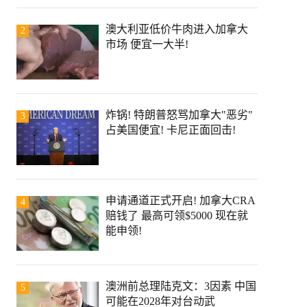
澳大利亚低价牛肉进入加拿大
2
市场 便宜一大半!
炸锅! 特朗普怒骂加拿大"恶劣"
3
占美国便宜! 卡尼正面回击!
申请通道正式开启! 加拿大CRA
4
赔钱了 最高可领$5000 现在就
能申领!
澳洲前总理陆克文：3因素 中国
5
可能在2028年对台动武