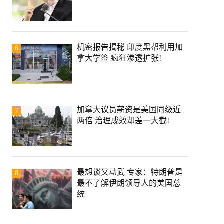
机密报告揭秘 印度黑帮利用加
6
拿大学签 疯狂渗透扩张!
加拿大议员薪资是美国同级近
7
两倍 治理成效却差一大截!
最想谈又动武 专家：特朗普是
8
最不了解伊朗领导人的美国总
统