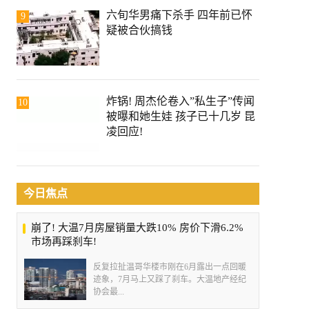
六旬华男痛下杀手 四年前已怀
9
疑被合伙搞钱
炸锅! 周杰伦卷入”私生子”传闻
10
被曝和她生娃 孩子已十几岁 昆
凌回应!
今日焦点
崩了! 大温7月房屋销量大跌10% 房价下滑6.2%
市场再踩刹车!
反复拉扯温哥华楼市刚在6月露出一点回暖
迹象，7月马上又踩了刹车。大温地产经纪
协会最...