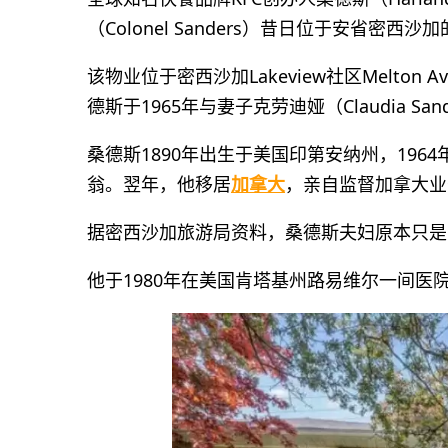
（Colonel Sanders）昔日位于安省密
该物业位于密西沙加Lakeview社区Melton Av
德斯于1965年与妻子克劳迪娅（Claudia S
桑德斯1890年出生于美国印第安纳州，19
翁。翌年，他移居
加拿大
，亲自监督加拿大业
据密西沙加旅游局资料，桑德斯夫妇原本只是
他于1980年在美国肯塔基州路易维尔一间