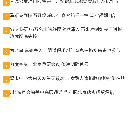
大温公寓项目即将完工，突遭起诉称欠款超1.22亿加元
3
马斯克到陕西开烧烤店？ 食客随手一拍 营业额翻1倍
4
57人惨死! 6万名非法移民突然涌入 百米冲刺如丧尸进城
5
边境彻底失控!
为这事 富婆争入“阴道俱乐部”查克柏格华裔妻也参与
6
力度空前！北京重要会议 传递明确信号
7
温市中心大白天发生无故袭击 女路人遭掐脖咬脸拖倒在地
8
川习9月会前美中高层通话 华府盼北京落实经贸承诺
9
抓包丈夫带小三做试管 上海抗癌妻欲销毁胚胎遭拒
10
查看完整榜单>>