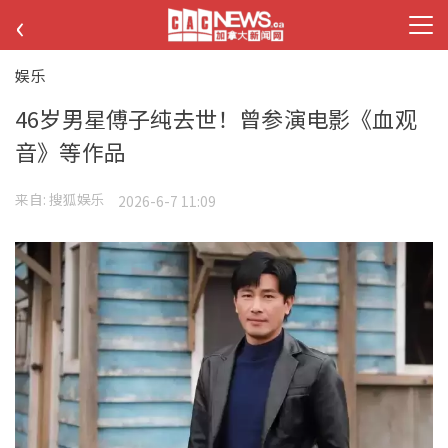
‹
娱乐
46岁男星傅子纯去世！曾参演电影《血观
音》等作品
来自:
搜狐娱乐
2026-6-7 11:09