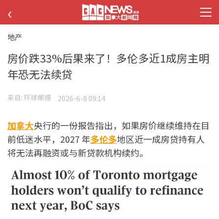
‹
地产
房价跌33%后果来了！多伦多近1成房主明
年恐无法续贷
来自:
环球邮报
2026-6-8 09:14
加拿大
央行的一份报告指出，如果房价继续维持在目
前低迷水平，2027 年
多伦多
地区近一成房贷持有人
将无法再融资或与新贷款机构续约。