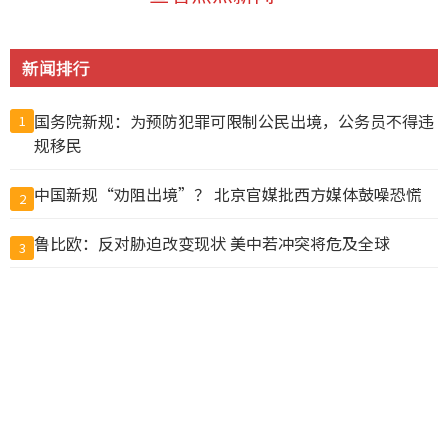
新闻排行
国务院新规：为预防犯罪可限制公民出境，公务员不得违
1
规移民
中国新规“劝阻出境”？ 北京官媒批西方媒体鼓噪恐慌
2
鲁比欧：反对胁迫改变现状 美中若冲突将危及全球
3
美国将洽洽瓜子、思念水饺列入制裁清单
4
加拿大托管比特币钱包公司遭黑客攻击1亿美元被盗，客
5
户损失惨重
2.7万亿海外游资要被迫＂回家＂?财政部深夜绝杀,富豪们
6
彻夜难眠