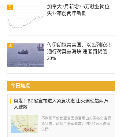
加拿大7月新增7.5万就业岗位
9
失业率创两年新低
传伊朗拟禁美国、以色列船只
10
通行荷莫兹海峡 违者罚货值
20%
今日焦点
突发！BC省宣布进入紧急状态 山火迫使超两万
人疏散
不列颠哥伦比亚省因逾百场山火宣布全省紧
急状态，萨默兰全镇疏散，约2.17万人流离
失所...