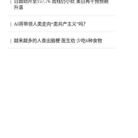
日圆劲升至157.76 周线仍小贬 美日再干预预期
行为，在华人家庭相当常见，部分美国人却
升温
可能...
日圆周线仍小幅贬值。美日政府进场干预
AI将带领人类走向“类共产主义”吗？
后，日圆本周走势剧烈震荡。（路透）日圆
周五在...
作者汤绍成：特斯拉与SpaceX创办人马斯克
越来越多的人查出脑梗 医生劝 少吃6种食物
近年多次预言，AI与人形机器人的快速发
展，可...
健康一直是大家关心的重点话题，随着生活
节奏加快，许多人的饮食习惯发生了改变。
脑血...