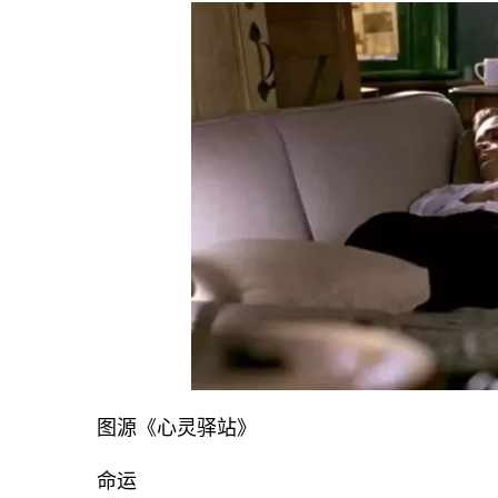
图源《心灵驿站》
命运