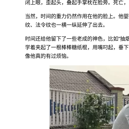
闭上眼，歪起头，叠起手掌枕在脸旁。死亡，
当然，时间的重力仍然作用在他的脸上。他婴
纹、法令纹也一横一纵延伸了出去。
时间还给他留下了一些老成的神色，比如“抽
学着夹起了一根棒棒糖纸棍，用嘴叼起，垂下
像他真的有过烦恼。