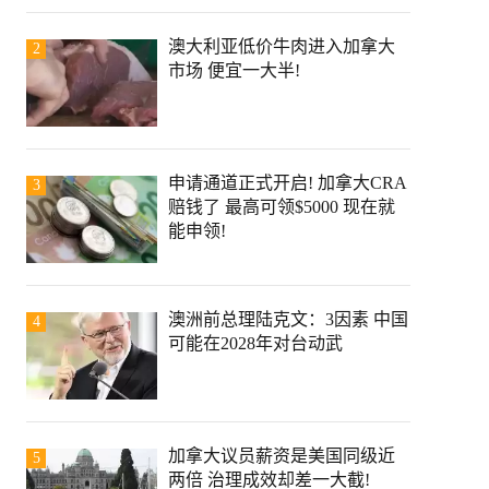
澳大利亚低价牛肉进入加拿大
2
市场 便宜一大半!
申请通道正式开启! 加拿大CRA
3
赔钱了 最高可领$5000 现在就
能申领!
澳洲前总理陆克文：3因素 中国
4
可能在2028年对台动武
加拿大议员薪资是美国同级近
5
两倍 治理成效却差一大截!