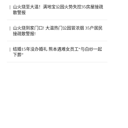
美国政府已退还约1000亿美元关税，约占依
山火烧至大温！满地宝公园火势失控35房屋接疏
据国际紧急经济权力法所征税款的六成。最
散警报
高法...
位于卑诗省大温地区的满地宝周三(5日)下午
山火烧到家门口! 大温热门公园冒浓烟 35户居民
发生山火，当局下午稍晚更新消息，称已有
接疏散警报!
两...
卑诗省大温贝尔卡拉地区公园周三突发野
结婚15年没办婚礼 熊本遇难女员工“与白纱一起
火，安莫尔村35处房产接疏散警报。高压电
下葬”
线一度...
熊本7.1强震后，7月30日拍摄到的永旺梦乐
城熊本。(欧新社)日本熊本县“永旺梦乐城熊
本...