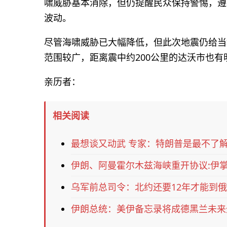
啸威胁基本消除，但仍提醒民众保持警惕，遵
波动。
尽管海啸威胁已大幅降低，但此次地震仍给当
范围较广，距离震中约200公里的达沃市也
亲历者：
相关阅读
最想谈又动武 专家：特朗普是最不了
伊朗、阿曼霍尔木兹海峡重开协议:伊
乌军前总司令：北约还要12年才能到俄
伊朗总统：美伊备忘录将成德黑兰未来