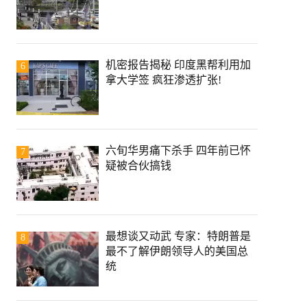
机密报告揭秘 印度黑帮利用加
6
拿大学签 疯狂渗透扩张!
六旬华男痛下杀手 四年前已怀
7
疑被合伙搞钱
最想谈又动武 专家：特朗普是
8
最不了解伊朗领导人的美国总
统