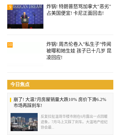
炸锅! 特朗普怒骂加拿大"恶劣"
9
占美国便宜! 卡尼正面回击!
炸锅! 周杰伦卷入”私生子”传闻
10
被曝和她生娃 孩子已十几岁 昆
凌回应!
今日焦点
崩了! 大温7月房屋销量大跌10% 房价下滑6.2%
市场再踩刹车!
反复拉扯温哥华楼市刚在6月露出一点回暖
迹象，7月马上又踩了刹车。大温地产经纪
协会最...