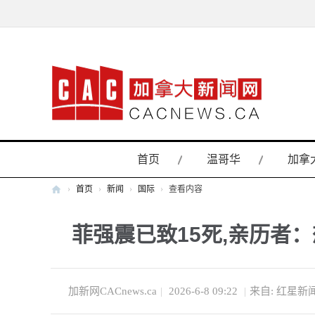
首页
温哥华
加拿
›
首页
›
新闻
›
国际
›
查看内容
加
菲强震已致15死,亲历者
拿
大
新
闻
加新网CACnews.ca
|
2026-6-8 09:22
|
来自: 红星新
网