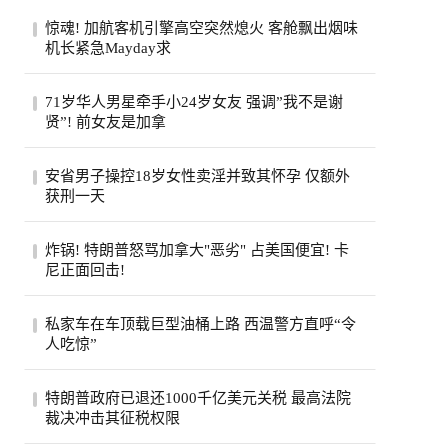
惊魂! 加航客机引擎高空突然熄火 客舱飘出烟味
机长紧急Mayday求
一架从多伦多飞往旧金山的加航客机，眼看
71岁华人男星牵手小24岁女友 强调”我不是谢
就要抵达目的地，机舱里却突然冒出烟味，
贤”! 前女友是加拿
一号...
71岁的台湾老牌男星姜厚任，刚过完生日，
安省男子操控18岁女性卖淫并致其怀孕 仅额外
顺手官宣了女友。女友陈苡㛤（童芯），比
获刑一天
他整...
安大略省47岁男子霍格亚尼因操控18岁女性
炸锅! 特朗普怒骂加拿大"恶劣" 占美国便宜! 卡
卖淫并致其怀孕，被判处已羁押时间之外仅
尼正面回击!
一天...
特朗普怒斥加拿大“讨厌”，加总理卡尼回应
私家车在车顶载巨型油桶上路 西温警方直呼“令
将继续捍卫本国利益，同一天加美贸易官员
人吃惊”
恢...
西温哥华警方近日重点报告了他们在长周末
特朗普政府已退还1000千亿美元关税 最高法院
期间进行的一次罕见的交通拦截。西温警局
裁决冲击其征税权限
在社...