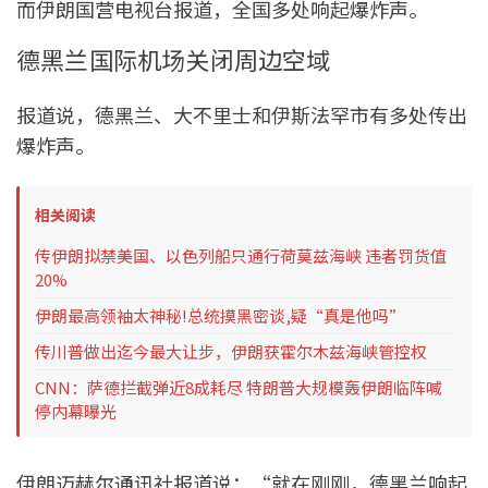
而伊朗国营电视台报道，全国多处响起爆炸声。
德黑兰国际机场关闭周边空域
报道说，德黑兰、大不里士和伊斯法罕市有多处传出
爆炸声。
相关阅读
传伊朗拟禁美国、以色列船只通行荷莫兹海峡 违者罚货值
20%
伊朗最高领袖太神秘!总统摸黑密谈,疑“真是他吗”
传川普做出迄今最大让步，伊朗获霍尔木兹海峡管控权
CNN：萨德拦截弹近8成耗尽 特朗普大规模轰伊朗临阵喊
停内幕曝光
伊朗迈赫尔通讯社报道说：“就在刚刚，德黑兰响起