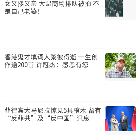
女又搂又亲 大温商场排队被拍 不
是自己老婆！
温哥华 2026-08-07
香港鬼才填词人黎彼得逝 一生创
作逾200首 许冠杰：感恩有您
娱乐 2026-08-07
菲律宾大马尼拉惊见5具棺木 留有
“反菲共”及“反中国”讯息