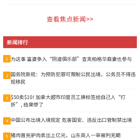
温哥华 2026-08-07
查看焦点新闻>>
新闻排行
为这事 富婆争入“阴道俱乐部”查克柏格华裔妻也参与
1
国务院新规：为预防犯罪可限制公民出境，公务员不得违
2
规移民
$50卖$10! 加拿大超市印度员工换标签给自己人“打
3
折”, 结果惨了
中国公布出境入境规定 危害国安、违反出口管制禁出境
4
猪肉冒充驴肉卖出上亿元，山东商人一审被判无期
5