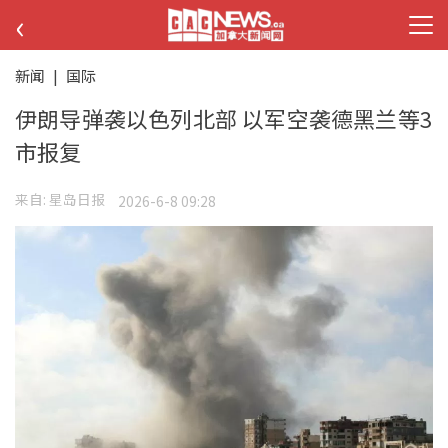
‹
新闻
|
国际
伊朗导弹袭以色列北部 以军空袭德黑兰等3
市报复
来自:
星岛日报
2026-6-8 09:28