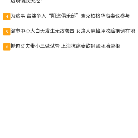
边境彻底失控!
为这事 富婆争入“阴道俱乐部”查克柏格华裔妻也参与
4
温市中心大白天发生无故袭击 女路人遭掐脖咬脸拖倒在地
5
抓包丈夫带小三做试管 上海抗癌妻欲销毁胚胎遭拒
6
国务院新规：为预防犯罪可限制公民出境，公务员不得违
7
规移民
暗示统一？中国解放军：百年目标到关键期 注意力集中未
8
完成任务
$50卖$10! 加拿大超市印度员工换标签给自己人“打
9
折”, 结果惨了
Airbnb公布加拿大10大最热门社区 全国多地上榜
10