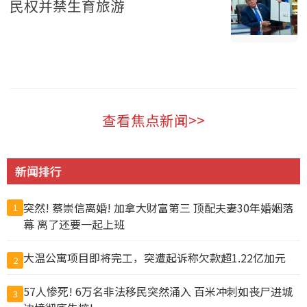
民权并禁生育旅游
美国 2026-08-07
查看焦点新闻>>
新闻排行
突然! 蔡崇信离婚! 加拿大财富第三 顶配夫妻30年婚姻落
1
幕 离了还要一起上班
大温公寓项目即将完工，突遭起诉称欠款超1.22亿加元
2
57人惨死! 6万名非法移民突然涌入 百米冲刺如丧尸进城
3