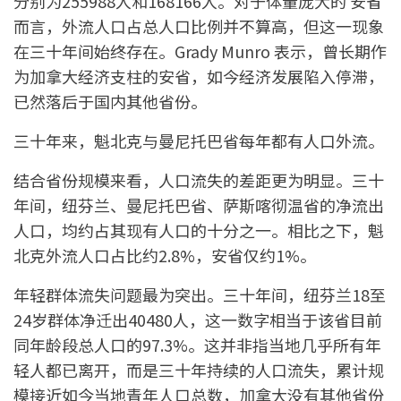
分别为255988人和168166人。对于体量庞大的 安省
而言，外流人口占总人口比例并不算高，但这一现象
在三十年间始终存在。Grady Munro 表示，曾长期作
为加拿大经济支柱的安省，如今经济发展陷入停滞，
已然落后于国内其他省份。
三十年来，魁北克与曼尼托巴省每年都有人口外流。
结合省份规模来看，人口流失的差距更为明显。三十
年间，纽芬兰、曼尼托巴省、萨斯喀彻温省的净流出
人口，均约占其现有人口的十分之一。相比之下，魁
北克外流人口占比约2.8%，安省仅约1%。
年轻群体流失问题最为突出。三十年间，纽芬兰18至
24岁群体净迁出40480人，这一数字相当于该省目前
同年龄段总人口的97.3%。这并非指当地几乎所有年
轻人都已离开，而是三十年持续的人口流失，累计规
模接近如今当地青年人口总数，加拿大没有其他省份