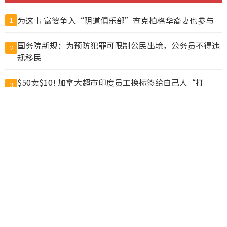
为这事 富婆争入“阴道俱乐部”查克柏格华裔妻也参与
1
国务院新规：为预防犯罪可限制公民出境，公务员不得违
2
规移民
$50卖$10! 加拿大超市印度员工换标签给自己人“打
3
折”, 结果惨了
中国公布出境入境规定 危害国安、违反出口管制禁出境
4
猪肉冒充驴肉卖出上亿元，山东商人一审被判无期
5
中国新规“劝阻出境”？ 北京官媒批西方媒体鼓噪恐慌
6
鲁比欧：反对胁迫改变现状 美中若冲突将危及全球
7
他们申请用8000万美元“翻译中国”，却成了一场闹剧
8