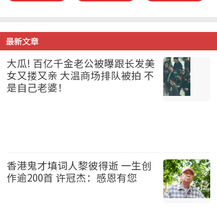
最新文章
大瓜! 百亿千金老公被曝跟长发美
女又搂又亲 大温商场排队被拍 不
是自己老婆！
温哥华 2026-08-07
香港鬼才填词人黎彼得逝 一生创
作逾200首 许冠杰：感恩有您