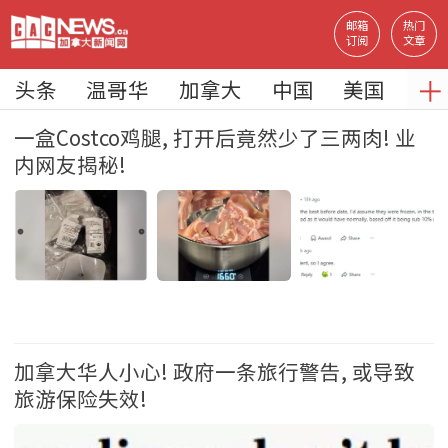
邮箱
热门
订阅
文章
＋
头条
温哥华
加拿大
中国
美国
地
一盒Costco鸡腿, 打开后竟然少了三两肉! 业
内网友揭秘!
生活 2026-8-6 10:12
加拿大华人小心! 政府一条旅行警告, 或导致
旅游保险失效!