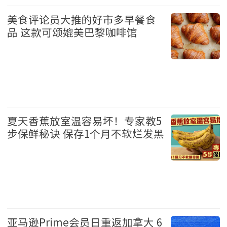
生活 2026-6-7 11:30
美食评论员大推的好市多早餐食
品 这款可颂媲美巴黎咖啡馆
生活 2026-6-6 18:58
夏天香蕉放室温容易坏！专家教5
步保鲜秘诀 保存1个月不软烂发黑
生活 2026-6-6 11:41
亚马逊Prime会员日重返加拿大 6