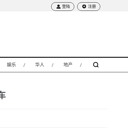
登陆
注册
娱乐
华人
地产
车