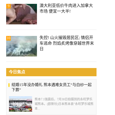
澳大利亚低价牛肉进入加拿大
9
市场 便宜一大半!
失控! 山火摧毁居民区; 情侣开
10
车逃命 烈焰炙烤像穿越世界末
日
今日焦点
结婚15年没办婚礼 熊本遇难女员工“与白纱一起
下葬”
熊本7.1强震后，7月30日拍摄到的永旺梦乐
城熊本。(欧新社)日本熊本县“永旺梦乐城熊
本...