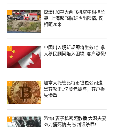
惊爆! 加拿大两飞机空中相撞坠
2
毁! 上海起飞航班也出险情, 仅
相距20米
中国出入境新规即将生效! 加拿
3
大移民顾问陷入困境, 客户恐慌!
加拿大托管比特币钱包公司遭
4
黑客攻击1亿美元被盗，客户损
失惨重
恐怖! 妻子私密照散播 大温夫妻
5
35刀捅死情夫 被判误杀罪!