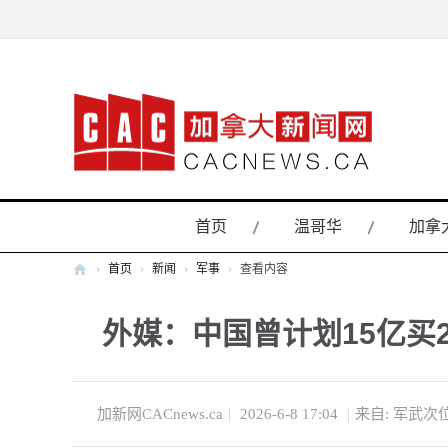
首页
温哥华
加拿
›
首页
›
新闻
›
军事
›
查看内容
加
外媒：中国曾计划15亿买2
拿
大
新
闻
加新网CACnews.ca
|
2026-6-8 17:04
|
来自: 军武次
网