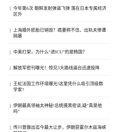
今年第6次 朝鲜发射弹道飞弹 落在日本专属经济
区外
图为4月南韩首尔火车站电视萤幕播放北韩
上海婚外胚胎已销毁？癌妻称不信、出轨夫惨遭
发射飞弹的新闻报导。（美联社）南韩联合
网暴
参谋...
朱女士表示，丈夫和女儿10个月没见面了。
中美打架，为什么“进ICU”的是韩国？
(取材自浪涨新闻)江苏无锡患癌妻子朱女士
申请...
中美在AI领域激烈竞争，最先被打进“ICU”
解放军密刊曝光！惊见3大路线逼台迅速投降
的却是韩国。过去一周，韩国股市连续熔
断，...
美国智库“兰德公司”（RAND）近日揭露，
王虹法国工作环境曝光!这里凭什么吸引顶级数
中共解放军内部期刊提出《大型城市全域失
学家?
能战...
今年7月，中国数学家王虹获得菲尔兹奖。
伊朗最高领袖太神秘!总统摸黑密谈,疑“真是他
她的另一重身份，是法国高等科学研究所
吗”
（IHÉS...
▲ 穆吉塔巴在父亲死后接任最高领袖。伊
传川普做出迄今最大让步，伊朗获霍尔木兹海峡
朗(专题)最高领袖穆吉塔巴（Mojtaba