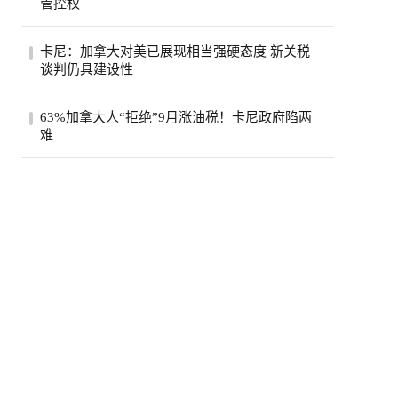
管控权
Khamenei...
路透社周四(8月6日)最新报道，一名伊朗高
卡尼：加拿大对美已展现相当强硬态度 新关税
级消息人士和两名地区官员周三向路透社透
谈判仍具建设性
露，...
加拿大总理卡尼表示，加拿大对美国的谈判
63%加拿大人“拒绝”9月涨油税！卡尼政府陷两
态度“已经相当强硬”，并强调与华盛顿的贸
难
易...
随着下月临时汽油税减免即将结束，加拿大
车主普遍叫苦，绝大多数受访者希望联邦政
府将...