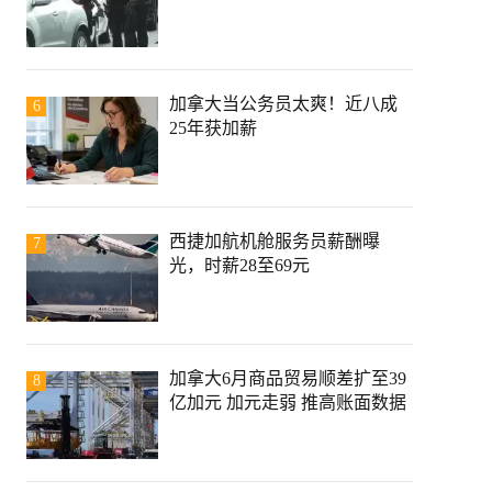
加拿大当公务员太爽！近八成
6
25年获加薪
西捷加航机舱服务员薪酬曝
7
光，时薪28至69元
加拿大6月商品贸易顺差扩至39
8
亿加元 加元走弱 推高账面数据