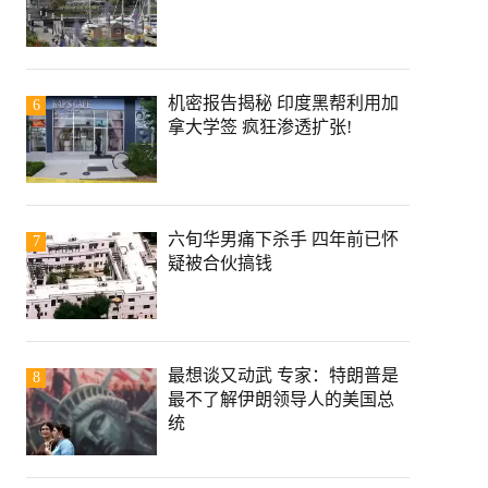
机密报告揭秘 印度黑帮利用加
6
拿大学签 疯狂渗透扩张!
六旬华男痛下杀手 四年前已怀
7
疑被合伙搞钱
最想谈又动武 专家：特朗普是
8
最不了解伊朗领导人的美国总
统