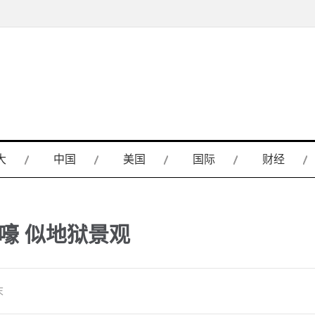
大
中国
美国
国际
财经
哀嚎 似地狱景观
末