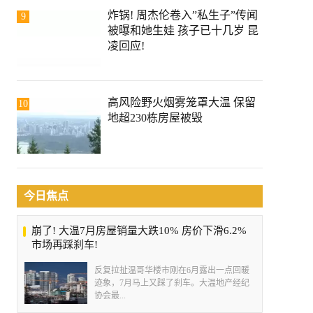
炸锅! 周杰伦卷入”私生子”传闻
9
被曝和她生娃 孩子已十几岁 昆
凌回应!
高风险野火烟雾笼罩大温 保留
10
地超230栋房屋被毁
今日焦点
崩了! 大温7月房屋销量大跌10% 房价下滑6.2%
市场再踩刹车!
反复拉扯温哥华楼市刚在6月露出一点回暖
迹象，7月马上又踩了刹车。大温地产经纪
协会最...