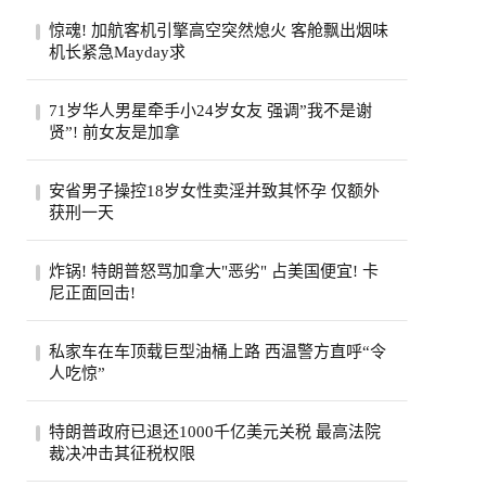
惊魂! 加航客机引擎高空突然熄火 客舱飘出烟味
机长紧急Mayday求
一架从多伦多飞往旧金山的加航客机，眼看
71岁华人男星牵手小24岁女友 强调”我不是谢
就要抵达目的地，机舱里却突然冒出烟味，
贤”! 前女友是加拿
一号...
71岁的台湾老牌男星姜厚任，刚过完生日，
安省男子操控18岁女性卖淫并致其怀孕 仅额外
顺手官宣了女友。女友陈苡㛤（童芯），比
获刑一天
他整...
安大略省47岁男子霍格亚尼因操控18岁女性
炸锅! 特朗普怒骂加拿大"恶劣" 占美国便宜! 卡
卖淫并致其怀孕，被判处已羁押时间之外仅
尼正面回击!
一天...
特朗普怒斥加拿大“讨厌”，加总理卡尼回应
私家车在车顶载巨型油桶上路 西温警方直呼“令
将继续捍卫本国利益，同一天加美贸易官员
人吃惊”
恢...
西温哥华警方近日重点报告了他们在长周末
特朗普政府已退还1000千亿美元关税 最高法院
期间进行的一次罕见的交通拦截。西温警局
裁决冲击其征税权限
在社...