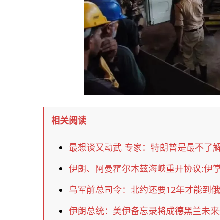
相关阅读
最想谈又动武 专家：特朗普是最不了
伊朗、阿曼霍尔木兹海峡重开协议:伊
乌军前总司令：北约还要12年才能到俄
伊朗总统：美伊备忘录将成德黑兰未来