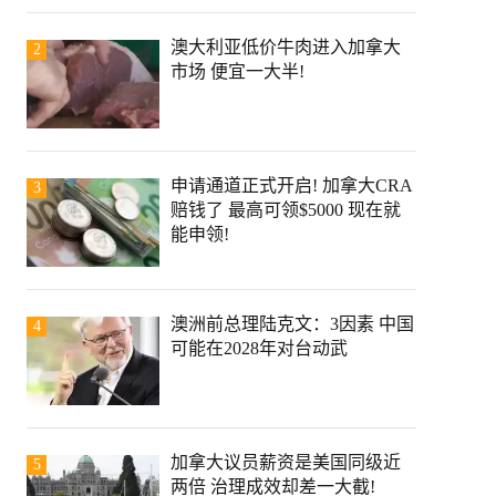
澳大利亚低价牛肉进入加拿大
2
市场 便宜一大半!
申请通道正式开启! 加拿大CRA
3
赔钱了 最高可领$5000 现在就
能申领!
澳洲前总理陆克文：3因素 中国
4
可能在2028年对台动武
加拿大议员薪资是美国同级近
5
两倍 治理成效却差一大截!