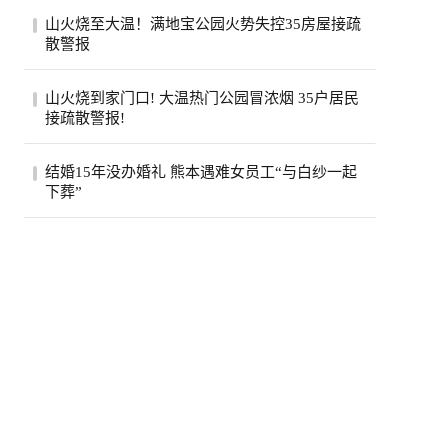
美国政府已退还约1000亿美元关税，约占依
山火烧至大温！满地宝公园火势失控35房屋接疏
据国际紧急经济权力法所征税款的六成。最
散警报
高法...
位于卑诗省大温地区的满地宝周三(5日)下午
山火烧到家门口! 大温热门公园冒浓烟 35户居民
发生山火，当局下午稍晚更新消息，称已有
接疏散警报!
两...
卑诗省大温贝尔卡拉地区公园周三突发野
结婚15年没办婚礼 熊本遇难女员工“与白纱一起
火，安莫尔村35处房产接疏散警报。高压电
下葬”
线一度...
熊本7.1强震后，7月30日拍摄到的永旺梦乐
城熊本。(欧新社)日本熊本县“永旺梦乐城熊
本...