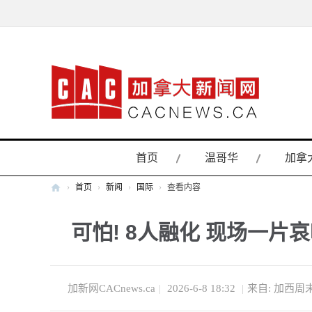
首页
温哥华
加拿
›
首页
›
新闻
›
国际
›
查看内容
加
可怕! 8人融化 现场一片
拿
大
新
闻
加新网CACnews.ca
|
2026-6-8 18:32
|
来自: 加西周
网