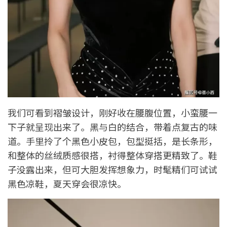
我们可看到褶皱设计，刚好收在腰腹位置，小蛮腰一
下子就呈现出来了。黑与白的结合，带着点复古的味
道。手里拎了个黑色小皮包，包型挺括，是长条形，
和整体的丝绒质感很搭，衬得整体穿搭更精致了。鞋
子没露出来，但可大胆发挥想象力，时髦精们可试试
黑色凉鞋，夏天穿会很凉快。