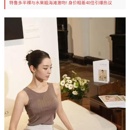
特鲁多半裸与水果姐海滩激吻! 身价相差40倍引爆热议