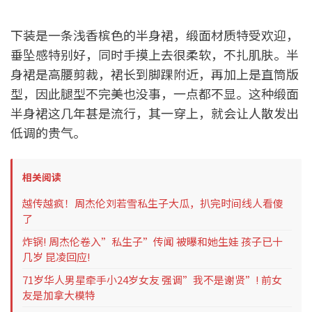
下装是一条浅香槟色的半身裙，缎面材质特受欢迎，
垂坠感特别好，同时手摸上去很柔软，不扎肌肤。半
身裙是高腰剪裁，裙长到脚踝附近，再加上是直筒版
型，因此腿型不完美也没事，一点都不显。这种缎面
半身裙这几年甚是流行，其一穿上，就会让人散发出
低调的贵气。
相关阅读
越传越疯！周杰伦刘若雪私生子大瓜，扒完时间线人看傻
了
炸锅! 周杰伦卷入”私生子”传闻 被曝和她生娃 孩子已十
几岁 昆凌回应!
71岁华人男星牵手小24岁女友 强调”我不是谢贤”! 前女
友是加拿大模特