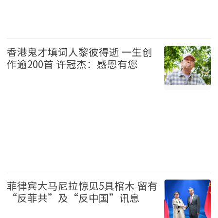
温哥华 2026-08-07
香港鬼才填词人黎彼得逝 一生创
作逾200首 许冠杰：感恩有您
娱乐 2026-08-07
菲律宾大马尼拉惊见5具棺木 留有
“反菲共”及“反中国”讯息