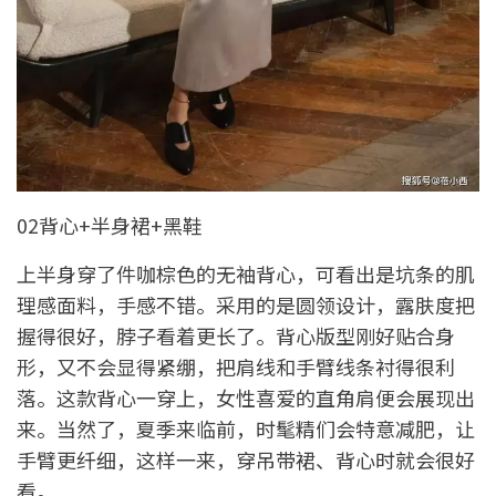
02背心+半身裙+黑鞋
上半身穿了件咖棕色的无袖背心，可看出是坑条的肌
理感面料，手感不错。采用的是圆领设计，露肤度把
握得很好，脖子看着更长了。背心版型刚好贴合身
形，又不会显得紧绷，把肩线和手臂线条衬得很利
落。这款背心一穿上，女性喜爱的直角肩便会展现出
来。当然了，夏季来临前，时髦精们会特意减肥，让
手臂更纤细，这样一来，穿吊带裙、背心时就会很好
看。