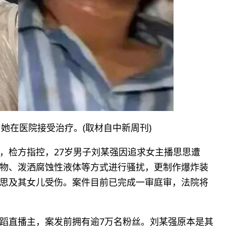
她在医院接受治疗。(取材自中新周刊)
，检方指控，27岁男子刘某强因追求女主播思思遭
物、泼洒腐蚀性液体等方式进行骚扰，更制作爆炸装
思及其女儿受伤。案件目前已完成一审庭审，法院将
蹈直播主，案发前拥有逾7万名粉丝。刘某强原本是其