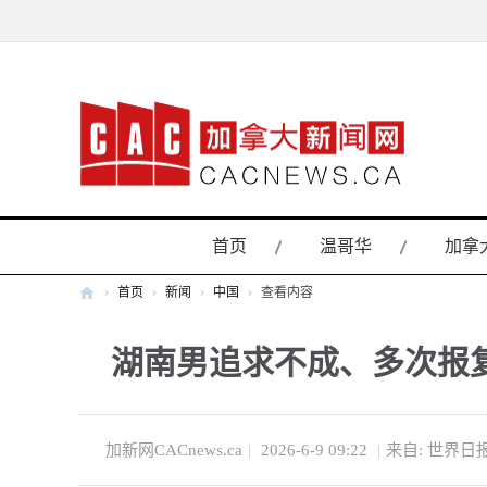
首页
温哥华
加拿
›
首页
›
新闻
›
中国
›
查看内容
加
湖南男追求不成、多次报
拿
大
新
闻
加新网CACnews.ca
|
2026-6-9 09:22
|
来自: 世界日
网