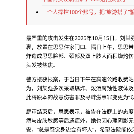
一个人操控100个账号，把“旅游搭子”
最严重的攻击发生在2025年10月15日。
裹，放置在思思住家门口。隔日上午，思思带
炸造成思思脸部、颈部及双上肢大面积烧灼伤，
头发被烧焦。
警方接获报案，于当日下午在高速公路收费站
为，刘某强多次采取爆炸、泼洒腐蚀性液体及
此将原本的故意伤害罪及寻衅滋事罪变更为“
庭审结束后，思思表示，被告在法庭上的态度
疤与皮肤敏感等后遗症外，她也因心理阴影无
安，“总是感觉身边会有坏人”，希望法院能