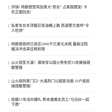
炸锅! 特朗普怒骂加拿大"恶劣" 占美国便宜! 卡
尼正面回击!
特朗普怒斥加拿大“讨厌”，加总理卡尼回应
私家车在车顶载巨型油桶上路 西温警方直呼“令
将继续捍卫本国利益，同一天加美贸易官员
人吃惊”
恢...
西温哥华警方近日重点报告了他们在长周末
特朗普政府已退还1000千亿美元关税 最高法院
期间进行的一次罕见的交通拦截。西温警局
裁决冲击其征税权限
在社...
美国政府已退还约1000亿美元关税，约占依
山火烧至大温！满地宝公园火势失控35房屋接疏
据国际紧急经济权力法所征税款的六成。最
散警报
高法...
位于卑诗省大温地区的满地宝周三(5日)下午
山火烧到家门口! 大温热门公园冒浓烟 35户居民
发生山火，当局下午稍晚更新消息，称已有
接疏散警报!
两...
卑诗省大温贝尔卡拉地区公园周三突发野
结婚15年没办婚礼 熊本遇难女员工“与白纱一起
火，安莫尔村35处房产接疏散警报。高压电
下葬”
线一度...