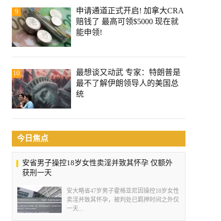
申请通道正式开启! 加拿大CRA
9
赔钱了 最高可领$5000 现在就
能申领!
最想谈又动武 专家：特朗普是
10
最不了解伊朗领导人的美国总
统
今日焦点
安省男子操控18岁女性卖淫并致其怀孕 仅额外
获刑一天
安大略省47岁男子霍格亚尼因操控18岁女性
卖淫并致其怀孕，被判处已羁押时间之外仅
一天...