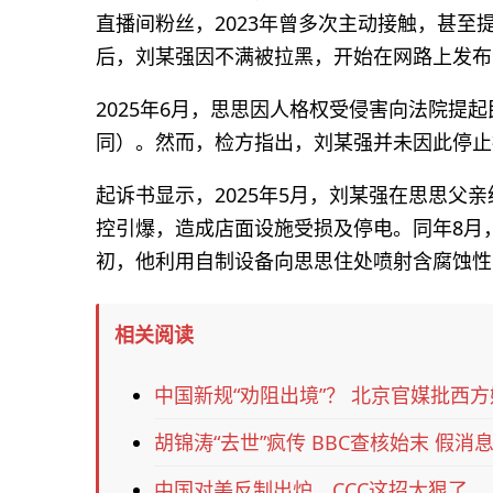
直播间粉丝，2023年曾多次主动接触，甚至
后，刘某强因不满被拉黑，开始在网路上发布
2025年6月，思思因人格权受侵害向法院提
同）。然而，检方指出，刘某强并未因此停止
起诉书显示，2025年5月，刘某强在思思父
控引爆，造成店面设施受损及停电。同年8月
初，他利用自制设备向思思住处喷射含腐蚀性
相关阅读
中国新规“劝阻出境”？ 北京官媒批西
胡锦涛“去世”疯传 BBC查核始末 假
中国对美反制出炉，CCC这招太狠了