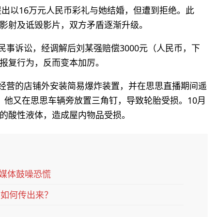
提出以16万元人民币彩礼与她结婚，但遭到拒绝。此
影射及诋毁影片，双方矛盾逐渐升级。
起民事诉讼，经调解后刘某强赔偿3000元（人民币，下
报复行为，反而变本加厉。
亲经营的店铺外安装简易爆炸装置，并在思思直播期间遥
，他又在思思车辆旁放置三角钉，导致轮胎受损。10月
的酸性液体，造成屋内物品受损。
方媒体鼓噪恐慌
消息如何传出来？