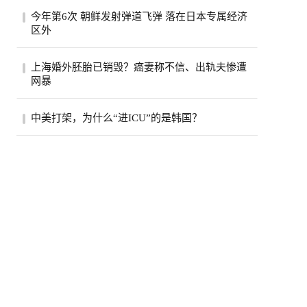
熊本7.1强震后，7月30日拍摄到的永旺梦乐
今年第6次 朝鲜发射弹道飞弹 落在日本专属经济
城熊本。(欧新社)日本熊本县“永旺梦乐城熊
区外
本...
图为4月南韩首尔火车站电视萤幕播放北韩
上海婚外胚胎已销毁？癌妻称不信、出轨夫惨遭
发射飞弹的新闻报导。（美联社）南韩联合
网暴
参谋...
朱女士表示，丈夫和女儿10个月没见面了。
中美打架，为什么“进ICU”的是韩国？
(取材自浪涨新闻)江苏无锡患癌妻子朱女士
申请...
中美在AI领域激烈竞争，最先被打进“ICU”
的却是韩国。过去一周，韩国股市连续熔
断，...