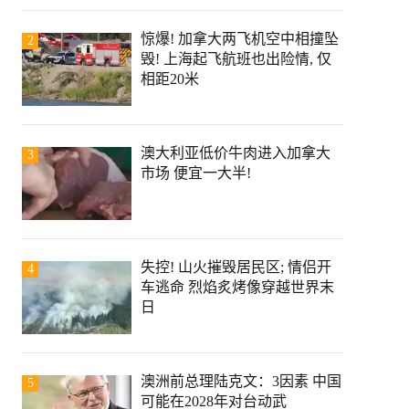
惊爆! 加拿大两飞机空中相撞坠
2
毁! 上海起飞航班也出险情, 仅
相距20米
澳大利亚低价牛肉进入加拿大
3
市场 便宜一大半!
失控! 山火摧毁居民区; 情侣开
4
车逃命 烈焰炙烤像穿越世界末
日
澳洲前总理陆克文：3因素 中国
5
可能在2028年对台动武