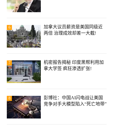
加拿大议员薪资是美国同级近
6
两倍 治理成效却差一大截!
机密报告揭秘 印度黑帮利用加
7
拿大学签 疯狂渗透扩张!
彭博社：中国AI闪电战让美国
8
竞争对手大模型陷入“死亡地带”