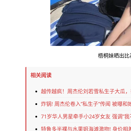
梧桐妹晒出比基尼
相关阅读
越传越疯！周杰伦刘若雪私生子大瓜，
炸锅! 周杰伦卷入”私生子”传闻 被曝和
71岁华人男星牵手小24岁女友 强调”我
特鲁多半裸与水果姐海滩激吻! 身价相