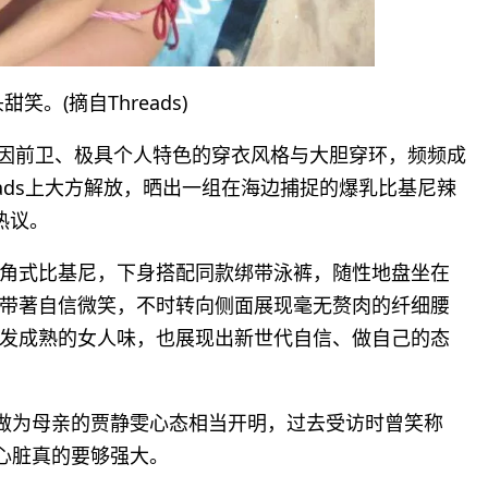
笑。(摘自Threads)
近年因前卫、极具个人特色的穿衣风格与大胆穿环，频频成
eads上大方解放，晒出一组在海边捕捉的爆乳比基尼辣
热议。
角式比基尼，下身搭配同款绑带泳裤，随性地盘坐在
带著自信微笑，不时转向侧面展现毫无赘肉的纤细腰
发成熟的女人味，也展现出新世代自信、做自己的态
，做为母亲的贾静雯心态相当开明，过去受访时曾笑称
，心脏真的要够强大。