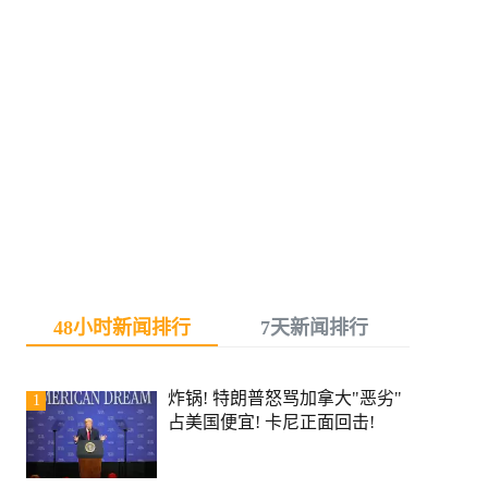
48小时新闻排行
7天新闻排行
炸锅! 特朗普怒骂加拿大"恶劣"
1
占美国便宜! 卡尼正面回击!