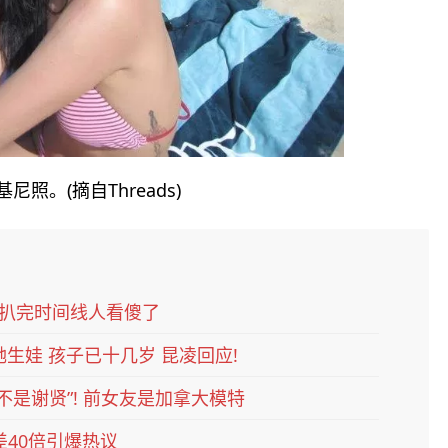
照。(摘自Threads)
扒完时间线人看傻了
她生娃 孩子已十几岁 昆凌回应!
不是谢贤”! 前女友是加拿大模特
差40倍引爆热议