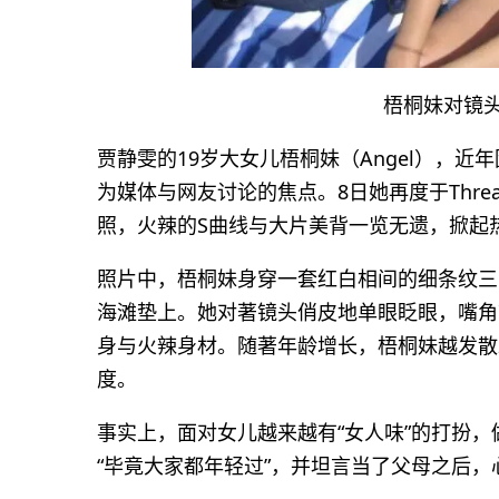
梧桐妹对镜头甜
贾静雯的19岁大女儿梧桐妹（Angel），
为媒体与网友讨论的焦点。8日她再度于Thr
照，火辣的S曲线与大片美背一览无遗，掀起
照片中，梧桐妹身穿一套红白相间的细条纹三
海滩垫上。她对著镜头俏皮地单眼眨眼，嘴角
身与火辣身材。随著年龄增长，梧桐妹越发散
度。
事实上，面对女儿越来越有“女人味”的打扮
“毕竟大家都年轻过”，并坦言当了父母之后