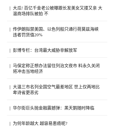
大瓜! 百亿千金老公被曝跟长发美女又搂又亲 大
温商场排队被拍 不
一段在温哥华街头随手拍下的手机视频，突
传伊朗拟禁美国、以色列船只通行荷莫兹海峡
然把香港豪门圈炸开了锅。8月6日，有网友
违者罚货值20%
在社...
伊朗荷莫兹海峡8月5日照片。(美联社)伊朗
彭博专栏：台湾最大威胁非解放军
半官方媒体法斯通讯社（Fars）引述一名议
员说...
彭博专栏作家瓦斯瓦尼表示，比起解放军，
马保定称正想办法留住列治文夜市 料永久关闭
台湾民众更该担心中共的认知作战。（美联
将冲击当地经济
社）...
列治文夜市能否在市内其他地方找到新的落
大温三市名列全国空气最差地区 世上仅两地比
脚点？列治文市官员们希望如此，他们担心
卑诗省更恶劣
今年...
受山火烟雾影响，卑诗省南部内陆名登全球
华尔街巨头抛金融震撼弹：黑天鹅随时降临
空气质素最恶劣地区之列。目前世上只有巴
基斯...
股市屡创新高、投资热度不减，但华尔街却
为何年龄越大 越容易患癌呢?
开始拉响警报。摩根大通执行长戴蒙