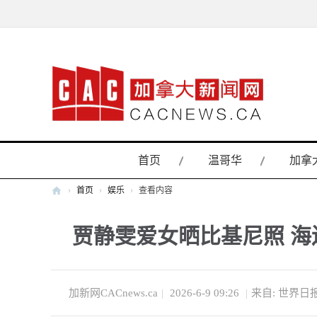
首页
温哥华
加拿
›
首页
›
娱乐
›
查看内容
加
贾静雯爱女晒比基尼照 海
拿
大
新
闻
加新网CACnews.ca
|
2026-6-9 09:26
|
来自: 世界日
网