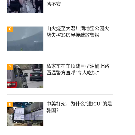
感不安
山火烧至大温！满地宝公园火
6
势失控35房屋接疏散警报
私家车在车顶载巨型油桶上路
7
西温警方直呼“令人吃惊”
中美打架，为什么“进ICU”的是
8
韩国？