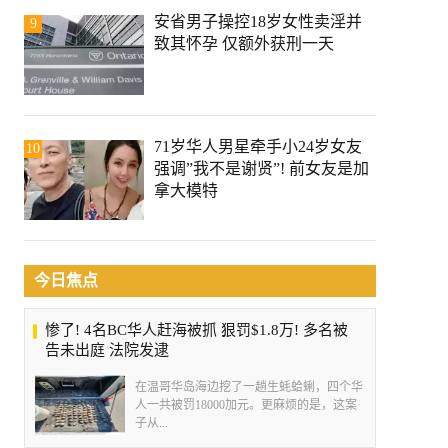
安省男子操控18岁女性卖淫并
9
致其怀孕 仅额外获刑一天
71岁华人男星牵手小24岁女友
10
强调”我不是谢贤”! 前女友是加
拿大模特
今日焦点
惨了! 4名BC华人赶海被抓 狠罚$1.8万! 多名被
告未出庭 法院发逮
在温哥华岛海边挖了一趟生蚝蛤蜊，四个华
人一共被罚18000加元。更麻烦的是，这案
子从...