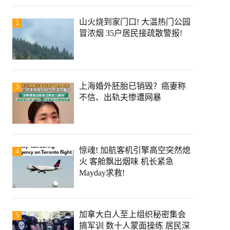
山火烧到家门口! 大温热门公园
2
冒浓烟 35户居民接疏散警报!
上海婚外胚胎已销毁？癌妻称
3
不信、出轨夫惨遭网暴
惊魂! 加航客机引擎高空突然熄
4
火 客舱飘出烟味 机长紧急
Mayday求救!
加拿大白人至上组织秘密集会
5
搞军训 数十人蒙面操练 居民深