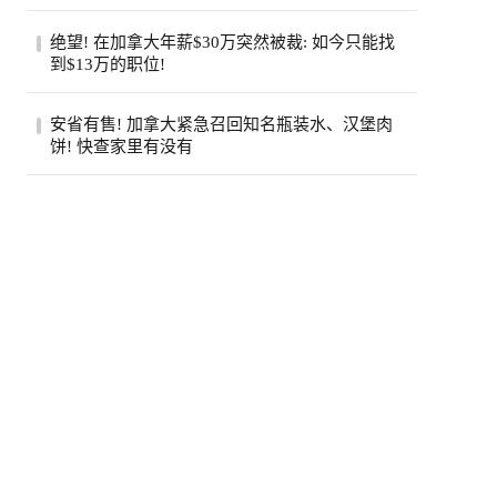
（Jamie Di...
步入中年之后，许多人会发现身边患癌的亲
绝望! 在加拿大年薪$30万突然被裁: 如今只能找
友似乎变多了。五十岁的老张就是如此，原
到$13万的职位!
本以...
近日，在Reddit的加拿大求职论坛
安省有售! 加拿大紧急召回知名瓶装水、汉堡肉
（r/CanadaJobs）上，一篇关于薪资断崖式
饼! 快查家里有没有
下跌的帖子引...
加拿大食品检验局（CFIA）近日接连发布
两则食品召回通知，涉及知名品牌瓶装水和
鸡肉汉...