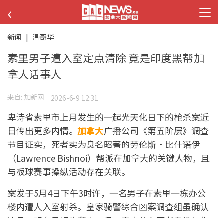
‹
新闻
|
温哥华
素里男子遭入室定点清除 竟是印度黑帮加
拿大话事人
来自:
加新网
2026-6-9 12:31
卑诗省素里市上月发生的一起光天化日下的枪杀案近
日传出更多内情。
加拿大
广播公司《第五阶层》调查
节目证实，死者实为臭名昭著的劳伦斯·比什诺伊
（Lawrence Bishnoi）帮派在加拿大的关键人物，且
与板球赛事操纵活动存在关联。
案发于5月4日下午3时许，一名男子在素里一栋办公
楼内遭人入室射杀。皇家骑警综合凶案调查组虽确认