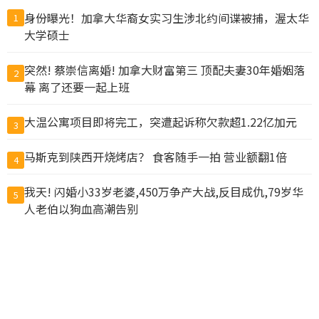
身份曝光！加拿大华裔女实习生涉北约间谍被捕，渥太华
1
大学硕士
突然! 蔡崇信离婚! 加拿大财富第三 顶配夫妻30年婚姻落
2
幕 离了还要一起上班
大温公寓项目即将完工，突遭起诉称欠款超1.22亿加元
3
马斯克到陕西开烧烤店？ 食客随手一拍 营业额翻1倍
4
我天! 闪婚小33岁老婆,450万争产大战,反目成仇,79岁华
5
人老伯以狗血高潮告别
57人惨死! 6万名非法移民突然涌入 百米冲刺如丧尸进城
6
边境彻底失控!
万人离开！加拿大地产经纪风光不再，有人改行去餐厅端
7
盘子