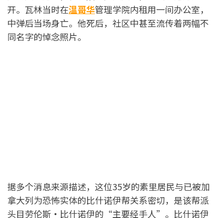
开。瓦林当时在
温哥华
管理学院内租用一间办公室，
中弹后当场身亡。他死后，社区中甚至流传着两幅不
同名字的悼念照片。
据多个消息来源描述，这位35岁的素里居民与已被加
拿大列为恐怖实体的比什诺伊帮关系密切，是该帮派
头目劳伦斯·比什诺伊的“主要经手人”。比什诺伊