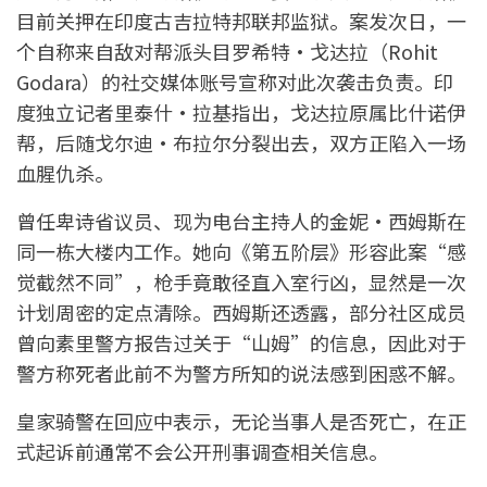
目前关押在印度古吉拉特邦联邦监狱。案发次日，一
个自称来自敌对帮派头目罗希特·戈达拉（Rohit
Godara）的社交媒体账号宣称对此次袭击负责。印
度独立记者里泰什·拉基指出，戈达拉原属比什诺伊
帮，后随戈尔迪·布拉尔分裂出去，双方正陷入一场
血腥仇杀。
曾任卑诗省议员、现为电台主持人的金妮·西姆斯在
同一栋大楼内工作。她向《第五阶层》形容此案“感
觉截然不同”，枪手竟敢径直入室行凶，显然是一次
计划周密的定点清除。西姆斯还透露，部分社区成员
曾向素里警方报告过关于“山姆”的信息，因此对于
警方称死者此前不为警方所知的说法感到困惑不解。
皇家骑警在回应中表示，无论当事人是否死亡，在正
式起诉前通常不会公开刑事调查相关信息。