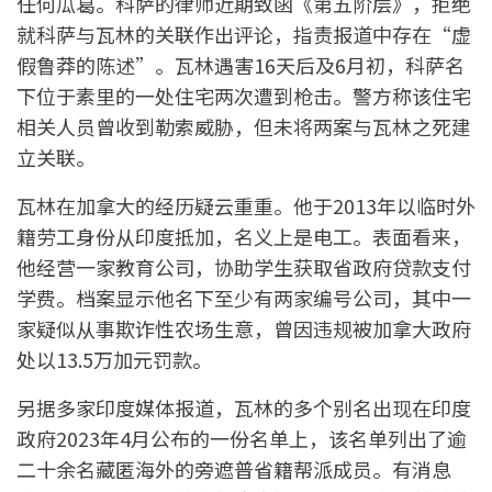
任何瓜葛。科萨的律师近期致函《第五阶层》，拒绝
就科萨与瓦林的关联作出评论，指责报道中存在“虚
假鲁莽的陈述”。瓦林遇害16天后及6月初，科萨名
下位于素里的一处住宅两次遭到枪击。警方称该住宅
相关人员曾收到勒索威胁，但未将两案与瓦林之死建
立关联。
瓦林在加拿大的经历疑云重重。他于2013年以临时外
籍劳工身份从印度抵加，名义上是电工。表面看来，
他经营一家教育公司，协助学生获取省政府贷款支付
学费。档案显示他名下至少有两家编号公司，其中一
家疑似从事欺诈性农场生意，曾因违规被加拿大政府
处以13.5万加元罚款。
另据多家印度媒体报道，瓦林的多个别名出现在印度
政府2023年4月公布的一份名单上，该名单列出了逾
二十余名藏匿海外的旁遮普省籍帮派成员。有消息