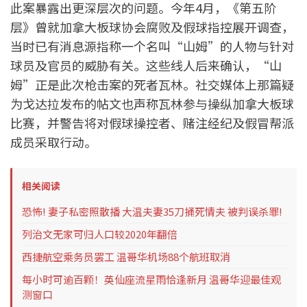
此案暴露出更深层次的问题。今年4月，《第五阶
层》曾就加拿大板球协会腐败及假球指控展开调查，
当时已有消息源指称一个名叫“山姆”的人物与针对
球员及官员的威胁有关。这些线人后来确认，“山
姆”正是此次枪击案的死者瓦林。社交媒体上那篇疑
为戈达拉发布的帖文也声称瓦林参与操纵加拿大板球
比赛，并警告将对假球操控者、赌注经纪及假冒帮派
成员采取行动。
相关阅读
恐怖! 妻子私密照散播 大温夫妻35刀捅死情夫 被判误杀罪!
列治文无家可归人口较2020年翻倍
西捷航空乘务员罢工 温哥华机场88个航班取消
每小时可逾百颗！英仙座流星雨恰逢新月 温哥华迎最佳观
测窗口