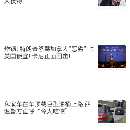
大模特
娱乐 2026-08-06
炸锅! 特朗普怒骂加拿大"恶劣" 占
美国便宜! 卡尼正面回击!
加拿大 2026-08-06
私家车在车顶载巨型油桶上路 西
温警方直呼“令人吃惊”