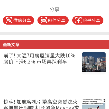
分享
微信分享
邮件分享
脸书分享
最新文章
崩了! 大温7月房屋销量大跌10%
房价下滑6.2% 市场再踩刹车!
温哥华 2026-08-06
惊魂! 加航客机引擎高空突然熄火
客舱飘出烟味 机长紧急Mayday求