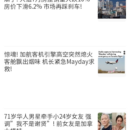
房价下滑6.2% 市场再踩刹车!
温哥华 2026-08-06
惊魂! 加航客机引擎高空突然熄火
客舱飘出烟味 机长紧急Mayday求
救!
加拿大 2026-08-06
71岁华人男星牵手小24岁女友 强
调”我不是谢贤”! 前女友是加拿