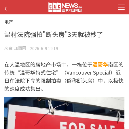
‹
地产
温村法院强拍"断头房"3天就被秒了
来自:
加西网
2026-6-9 19:19
在大温地区的房地产市场中，一栋位于
温哥华
南区的
传统“温哥华特式住宅”（Vancouver Special）近
日在法院下令的强制拍卖（俗称断头房）中，以极快
的速度成功售出。