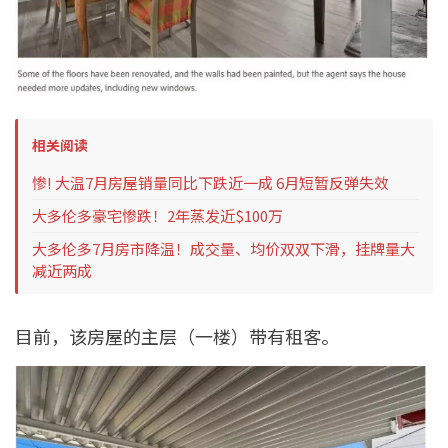
相关阅读
惨! 大温7月房屋销量同比下跌近一成 6月短暂反弹失效
大多伦多豪宅惨跌！2年蒸发近$100万
大多伦多7月房市降温！成交量、均价双双下滑，挂牌量大
减近两成
目前，该房屋的主层（一楼）带有租客。