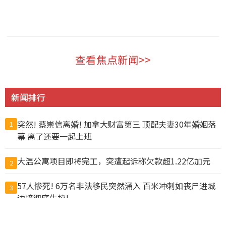
温哥华 2026-08-06
查看焦点新闻>>
新闻排行
突然! 蔡崇信离婚! 加拿大财富第三 顶配夫妻30年婚姻落
1
幕 离了还要一起上班
大温公寓项目即将完工，突遭起诉称欠款超1.22亿加元
2
57人惨死! 6万名非法移民突然涌入 百米冲刺如丧尸进城
3
边境彻底失控!
为这事 富婆争入“阴道俱乐部”查克柏格华裔妻也参与
4