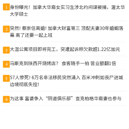
身份曝光！加拿大华裔女实习生涉北约间谍被捕，渥太华
1
大学硕士
突然! 蔡崇信离婚! 加拿大财富第三 顶配夫妻30年婚姻落
2
幕 离了还要一起上班
大温公寓项目即将完工，突遭起诉称欠款超1.22亿加元
3
马斯克到陕西开烧烤店？ 食客随手一拍 营业额翻1倍
4
57人惨死! 6万名非法移民突然涌入 百米冲刺如丧尸进城
5
边境彻底失控!
为这事 富婆争入“阴道俱乐部”查克柏格华裔妻也参与
6
力度空前！北京重要会议 传递明确信号
7
温市中心大白天发生无故袭击 女路人遭掐脖咬脸拖倒在地
8