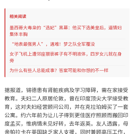
相关阅读
墨西哥大毒枭的“选妃”黑幕：他买下选美皇后，逼情妇
集体丰胸
“地表最强男人”，遇难！梦之队全军覆没
女子飞机上遭邻座猥亵裤子有不明液体，四岁女儿就在身
旁
为什么有些人总能成事？答案可能和你想的不一样
据报道，锡德患有肾脏疾病及学习障碍，需在家接受
教育。夫妇二人原居伦敦，曾在印度顶尖大学接受教
育，这对夫妇经营顾问公司，并在克拉珀姆买了一套
公寓。约六年前为让儿子得到更佳医疗照顾而搬回印
度孟买，惟病情未见好转，去年返英。友人透露，母
亲帕拉卡在英国缺乏家人支援，同时兼顾高压工作，