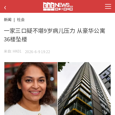
‹
新闻
|
社会
一家三口疑不堪9岁病儿压力 从豪华公寓
36楼坠楼
来自:
HK01
2026-6-9 19:22