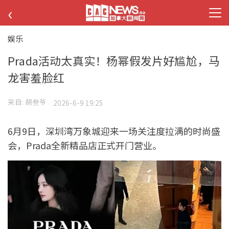
‹
娱乐
Prada活动太真实！杨幂假发片好尴尬，马
龙害羞脸红
来自:
胡叁爷
2026-6-9 19:25
6月9日，深圳湾万象城迎来一场关注度拉满的时尚盛
会，Prada全新精品店正式开门营业。