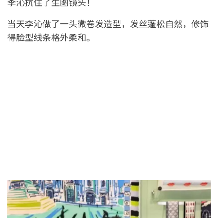
李沁抗住了生图镜头！
当天李沁做了一头微卷发造型，发丝蓬松自然，修饰
得脸型线条格外柔和。