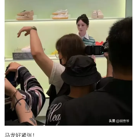
马龙好紧张！