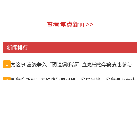
温哥华 2026-08-07
查看焦点新闻>>
新闻排行
为这事 富婆争入“阴道俱乐部”查克柏格华裔妻也参与
1
国务院新规：为预防犯罪可限制公民出境，公务员不得违
2
规移民
$50卖$10! 加拿大超市印度员工换标签给自己人“打
3
折”, 结果惨了
中国公布出境入境规定 危害国安、违反出口管制禁出境
4