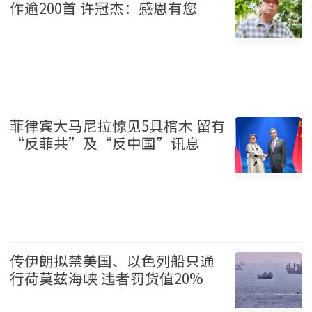
作逾200首 许冠杰：感恩有您
娱乐 2026-08-07
菲律宾大马尼拉惊见5具棺木 留有
“反菲共”及“反中国”讯息
国际 2026-08-07
传伊朗拟禁美国、以色列船只通
行荷莫兹海峡 违者罚货值20%