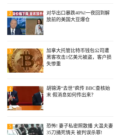
对华出口暴跌40%!一夜回到解
2
放前的美国大豆爆仓
加拿大托管比特币钱包公司遭
3
黑客攻击1亿美元被盗，客户损
失惨重
胡锦涛“去世”疯传 BBC查核始
4
末 假消息如何传出来？
恐怖! 妻子私密照散播 大温夫妻
5
35刀捅死情夫 被判误杀罪!