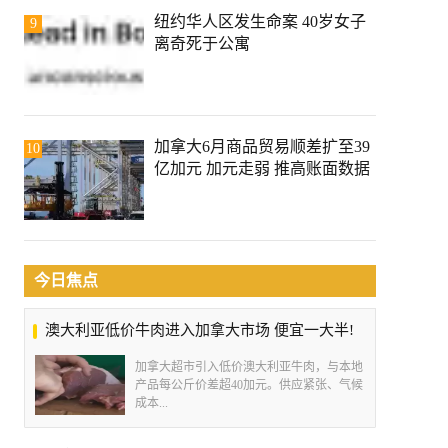
纽约华人区发生命案 40岁女子
9
离奇死于公寓
加拿大6月商品贸易顺差扩至39
10
亿加元 加元走弱 推高账面数据
今日焦点
澳大利亚低价牛肉进入加拿大市场 便宜一大半!
加拿大超市引入低价澳大利亚牛肉，与本地
产品每公斤价差超40加元。供应紧张、气候
成本...