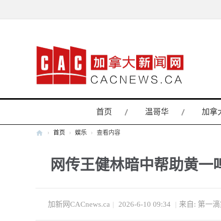
首页
温哥华
加拿
›
首页
›
娱乐
›
查看内容
加
网传王健林暗中帮助黄一
拿
大
新
闻
加新网CACnews.ca
|
2026-6-10 09:34
|
来自: 第一
网