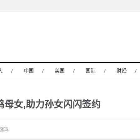
大
中国
美国
国际
财经
鸣母女,助力孙女闪闪签约
滴露珠