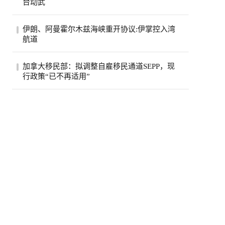
台动武
利用...
澳州前总理陆克文。(欧新社资料照)澳洲前
伊朗、阿曼霍尔木兹海峡重开协议:伊掌控入湾
总理陆克文在澳洲广播公司（ABC）5日播
航道
出的专...
伊朗(专题)和美国官员近日均透露，伊朗与
加拿大移民部：拟调整自雇移民通道SEPP，现
阿曼正接近达成一项协议，以恢复霍尔木兹
行政策“已不再适用”
海峡...
据加拿大移民、难民及公民部（IRCC）审
计与评估处发布的官方报告称，联邦自雇人
士计划...