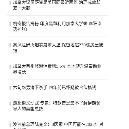
加拿大议员薪资是美国同级近两倍 治理成效却
差一大截!
加拿大纳税人联合会报告称，加拿大省级议
机密报告揭秘 印度黑帮利用加拿大学签 疯狂渗
员平均年薪约11.5万加元，是美国州级议员
透扩张!
近两...
一份加拿大边境服务局机密报告披露，印度
高风险野火烟雾笼罩大温 保留地超230栋房屋被
比什诺伊帮派头目戈迪·布拉尔持学生签证
毁
入境...
大温哥华地区遭评级高达9级的野火烟雾笼
加拿大首季旅游消费增5.6% 本地游升温带动业
罩，奥卡纳根印第安保留地火灾致逾230栋
界增长
房屋被...
加拿大统计局公布，今年第一季全国旅游消
六旬华男痛下杀手 四年前已怀疑被合伙搞钱
费按年上升5.6%，达295亿元，显示2026年
初加...
薄正峰在巴沙迪那投资的35户公寓的开发
最想谈又动武 专家：特朗普是最不了解伊朗领
案，现金投入800万元左右，总贷款1500万
导人的美国总统
元，全...
伊朗德黑兰民众3日经过街道上的反美广告
澳洲前总理陆克文：3因素 中国可能在2028年对
看板。（路透）特朗普总统自认擅长看透并