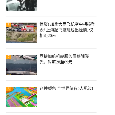
惊爆! 加拿大两飞机空中相撞坠
6
毁! 上海起飞航班也出险情, 仅
相距20米
西捷加航机舱服务员薪酬曝
7
光，时薪28至69元
这种颜色 全世界仅有5人见过!
8