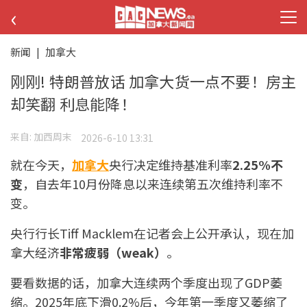
‹
新闻
|
加拿大
刚刚! 特朗普放话 加拿大货一点不要！房主
却笑翻 利息能降！
来自:
加西周末
2026-6-10 13:31
就在今天，
加拿大
央行决定维持基准利率
2.25%不
变
，自去年10月份降息以来连续第五次维持利率不
变。
央行行长Tiff Macklem在记者会上公开承认，现在加
拿大经济
非常疲弱（weak）
。
要看数据的话，加拿大连续两个季度出现了GDP萎
缩。2025年底下滑0.2%后，今年第一季度又萎缩了