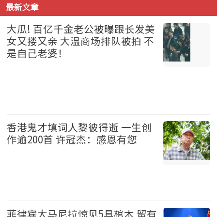
最新文章
大瓜! 百亿千金老公被曝跟长发美
女又搂又亲 大温商场排队被拍 不
是自己老婆！
温哥华 2026-08-07
香港鬼才填词人黎彼得逝 一生创
作逾200首 许冠杰：感恩有您
娱乐 2026-08-07
菲律宾大马尼拉惊见5具棺木 留有