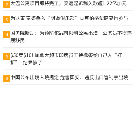
大温公寓项目即将完工，突遭起诉称欠款超1.22亿加元
2
为这事 富婆争入“阴道俱乐部”查克柏格华裔妻也参与
3
国务院新规：为预防犯罪可限制公民出境，公务员不得违
4
规移民
$50卖$10! 加拿大超市印度员工换标签给自己人“打
5
折”, 结果惨了
中国公布出境入境规定 危害国安、违反出口管制禁出境
6
猪肉冒充驴肉卖出上亿元，山东商人一审被判无期
7
中国新规“劝阻出境”？ 北京官媒批西方媒体鼓噪恐慌
8
加拿大对部分木制橱柜及盥洗柜征收25%临时关税
9