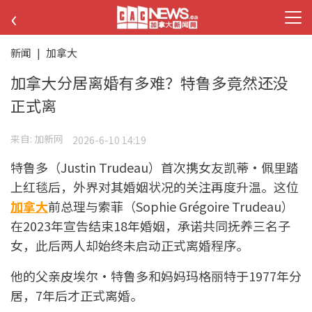
‹
新闻
|
加拿大
加拿大分居离婚有多难？特鲁多竟然还没
正式离
来自:
加新网
2026-6-10 14:19
特鲁多（Justin Trudeau）首次携女友凯蒂·佩里踏
上红毯后，外界对其婚姻状况的关注再度升温。这位
加拿大
前总理与索菲（Sophie Grégoire Trudeau）
在2023年宣告结束18年婚姻，承诺共同抚养三名子
女，此后两人却始终未启动正式离婚程序。
他的父亲皮埃尔·特鲁多和妈妈玛格丽特于1977年分
居，7年后才正式离婚。