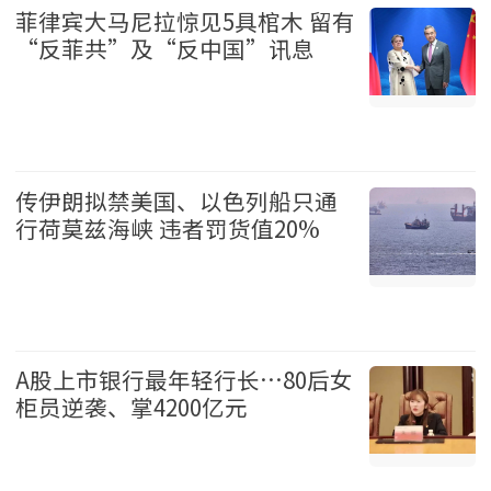
菲律宾大马尼拉惊见5具棺木 留有
“反菲共”及“反中国”讯息
国际 2026-08-07
传伊朗拟禁美国、以色列船只通
行荷莫兹海峡 违者罚货值20%
国际 2026-08-07
A股上市银行最年轻行长…80后女
柜员逆袭、掌4200亿元