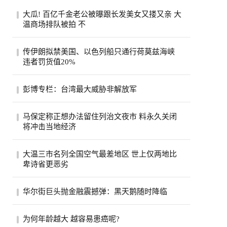
大瓜! 百亿千金老公被曝跟长发美女又搂又亲 大
温商场排队被拍 不
一段在温哥华街头随手拍下的手机视频，突
传伊朗拟禁美国、以色列船只通行荷莫兹海峡
然把香港豪门圈炸开了锅。8月6日，有网友
违者罚货值20%
在社...
伊朗荷莫兹海峡8月5日照片。(美联社)伊朗
彭博专栏：台湾最大威胁非解放军
半官方媒体法斯通讯社（Fars）引述一名议
员说...
彭博专栏作家瓦斯瓦尼表示，比起解放军，
马保定称正想办法留住列治文夜市 料永久关闭
台湾民众更该担心中共的认知作战。（美联
将冲击当地经济
社）...
列治文夜市能否在市内其他地方找到新的落
大温三市名列全国空气最差地区 世上仅两地比
脚点？列治文市官员们希望如此，他们担心
卑诗省更恶劣
今年...
受山火烟雾影响，卑诗省南部内陆名登全球
华尔街巨头抛金融震撼弹：黑天鹅随时降临
空气质素最恶劣地区之列。目前世上只有巴
基斯...
股市屡创新高、投资热度不减，但华尔街却
为何年龄越大 越容易患癌呢?
开始拉响警报。摩根大通执行长戴蒙