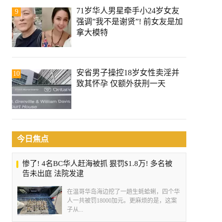
71岁华人男星牵手小24岁女友
9
强调”我不是谢贤”! 前女友是加
拿大模特
安省男子操控18岁女性卖淫并
10
致其怀孕 仅额外获刑一天
今日焦点
惨了! 4名BC华人赶海被抓 狠罚$1.8万! 多名被
告未出庭 法院发逮
在温哥华岛海边挖了一趟生蚝蛤蜊，四个华
人一共被罚18000加元。更麻烦的是，这案
子从...