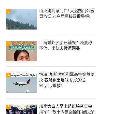
山火烧到家门口! 大温热门公园
2
冒浓烟 35户居民接疏散警报!
上海婚外胚胎已销毁？癌妻称
3
不信、出轨夫惨遭网暴
惊魂! 加航客机引擎高空突然熄
4
火 客舱飘出烟味 机长紧急
Mayday求救!
加拿大白人至上组织秘密集会
5
搞军训 数十人蒙面操练 居民深