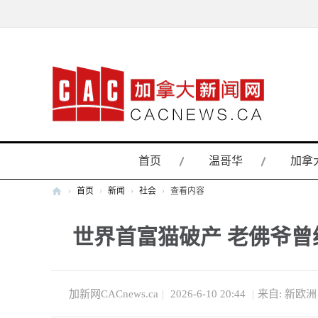
首页
温哥华
加拿
›
首页
›
新闻
›
社会
›
查看内容
加
世界首富猫破产 老佛爷曾
拿
大
新
闻
加新网CACnews.ca
|
2026-6-10 20:44
|
来自: 新欧洲
网