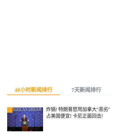
48小时新闻排行
7天新闻排行
炸锅! 特朗普怒骂加拿大"恶劣"
1
占美国便宜! 卡尼正面回击!