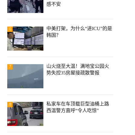
感不安
中美打架，为什么“进ICU”的是
6
韩国？
山火烧至大温！满地宝公园火
7
势失控35房屋接疏散警报
私家车在车顶载巨型油桶上路
8
西温警方直呼“令人吃惊”