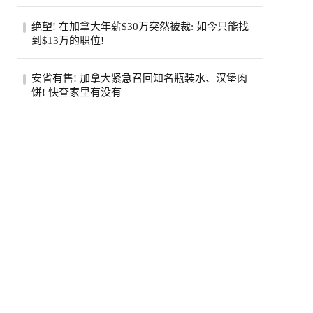
（Jamie Di...
步入中年之后，许多人会发现身边患癌的亲
绝望! 在加拿大年薪$30万突然被裁: 如今只能找
友似乎变多了。五十岁的老张就是如此，原
到$13万的职位!
本以...
近日，在Reddit的加拿大求职论坛
安省有售! 加拿大紧急召回知名瓶装水、汉堡肉
（r/CanadaJobs）上，一篇关于薪资断崖式
饼! 快查家里有没有
下跌的帖子引...
加拿大食品检验局（CFIA）近日接连发布
两则食品召回通知，涉及知名品牌瓶装水和
鸡肉汉...