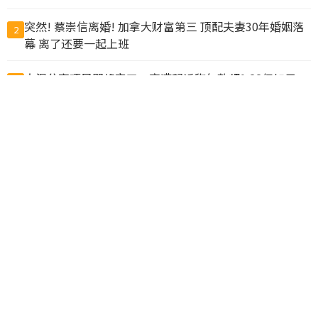
突然! 蔡崇信离婚! 加拿大财富第三 顶配夫妻30年婚姻落
2
幕 离了还要一起上班
大温公寓项目即将完工，突遭起诉称欠款超1.22亿加元
3
马斯克到陕西开烧烤店？ 食客随手一拍 营业额翻1倍
4
57人惨死! 6万名非法移民突然涌入 百米冲刺如丧尸进城
5
边境彻底失控!
为这事 富婆争入“阴道俱乐部”查克柏格华裔妻也参与
6
力度空前！北京重要会议 传递明确信号
7
温市中心大白天发生无故袭击 女路人遭掐脖咬脸拖倒在地
8
川习9月会前美中高层通话 华府盼北京落实经贸承诺
9