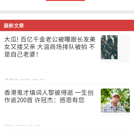
最新文章
大瓜! 百亿千金老公被曝跟长发美
女又搂又亲 大温商场排队被拍 不
是自己老婆！
温哥华 2026-08-07
香港鬼才填词人黎彼得逝 一生创
作逾200首 许冠杰：感恩有您
娱乐 2026-08-07