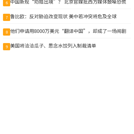
中国新规“劝阻出境”？ 北京官媒批西方媒体鼓噪恐慌
6
鲁比欧：反对胁迫改变现状 美中若冲突将危及全球
7
他们申请用8000万美元“翻译中国”，却成了一场闹剧
8
美国将洽洽瓜子、思念水饺列入制裁清单
9
温哥华两教会学校涉虐童集体诉讼 法院准以3000万元和
10
解
查看完整榜单>>
© CACNews加拿大新闻网