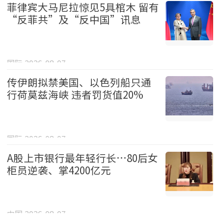
菲律宾大马尼拉惊见5具棺木 留有
“反菲共”及“反中国”讯息
国际 2026-08-07
传伊朗拟禁美国、以色列船只通
行荷莫兹海峡 违者罚货值20%
国际 2026-08-07
A股上市银行最年轻行长…80后女
柜员逆袭、掌4200亿元
中国 2026-08-07