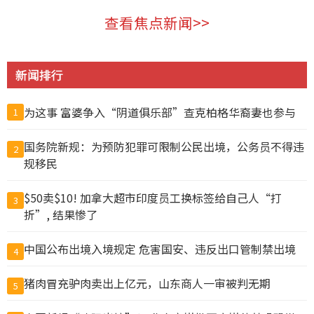
查看焦点新闻>>
新闻排行
为这事 富婆争入“阴道俱乐部”查克柏格华裔妻也参与
1
国务院新规：为预防犯罪可限制公民出境，公务员不得违
2
规移民
$50卖$10! 加拿大超市印度员工换标签给自己人“打
3
折”, 结果惨了
中国公布出境入境规定 危害国安、违反出口管制禁出境
4
猪肉冒充驴肉卖出上亿元，山东商人一审被判无期
5