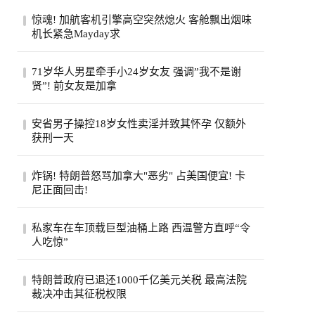
惊魂! 加航客机引擎高空突然熄火 客舱飘出烟味
机长紧急Mayday求
一架从多伦多飞往旧金山的加航客机，眼看
71岁华人男星牵手小24岁女友 强调”我不是谢
就要抵达目的地，机舱里却突然冒出烟味，
贤”! 前女友是加拿
一号...
71岁的台湾老牌男星姜厚任，刚过完生日，
安省男子操控18岁女性卖淫并致其怀孕 仅额外
顺手官宣了女友。女友陈苡㛤（童芯），比
获刑一天
他整...
安大略省47岁男子霍格亚尼因操控18岁女性
炸锅! 特朗普怒骂加拿大"恶劣" 占美国便宜! 卡
卖淫并致其怀孕，被判处已羁押时间之外仅
尼正面回击!
一天...
特朗普怒斥加拿大“讨厌”，加总理卡尼回应
私家车在车顶载巨型油桶上路 西温警方直呼“令
将继续捍卫本国利益，同一天加美贸易官员
人吃惊”
恢...
西温哥华警方近日重点报告了他们在长周末
特朗普政府已退还1000千亿美元关税 最高法院
期间进行的一次罕见的交通拦截。西温警局
裁决冲击其征税权限
在社...