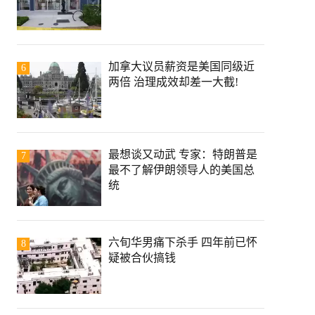
加拿大议员薪资是美国同级近
6
两倍 治理成效却差一大截!
最想谈又动武 专家：特朗普是
7
最不了解伊朗领导人的美国总
统
六旬华男痛下杀手 四年前已怀
8
疑被合伙搞钱