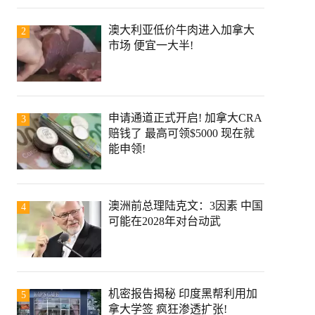
澳大利亚低价牛肉进入加拿大
2
市场 便宜一大半!
申请通道正式开启! 加拿大CRA
3
赔钱了 最高可领$5000 现在就
能申领!
澳洲前总理陆克文：3因素 中国
4
可能在2028年对台动武
机密报告揭秘 印度黑帮利用加
5
拿大学签 疯狂渗透扩张!