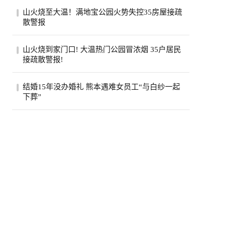
美国政府已退还约1000亿美元关税，约占依
山火烧至大温！满地宝公园火势失控35房屋接疏
据国际紧急经济权力法所征税款的六成。最
散警报
高法...
位于卑诗省大温地区的满地宝周三(5日)下午
山火烧到家门口! 大温热门公园冒浓烟 35户居民
发生山火，当局下午稍晚更新消息，称已有
接疏散警报!
两...
卑诗省大温贝尔卡拉地区公园周三突发野
结婚15年没办婚礼 熊本遇难女员工“与白纱一起
火，安莫尔村35处房产接疏散警报。高压电
下葬”
线一度...
熊本7.1强震后，7月30日拍摄到的永旺梦乐
城熊本。(欧新社)日本熊本县“永旺梦乐城熊
本...