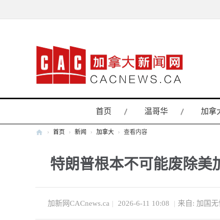
首页
温哥华
加拿
›
首页
›
新闻
›
加拿大
›
查看内容
加
特朗普根本不可能废除美加
拿
大
新
闻
加新网CACnews.ca
|
2026-6-11 10:08
|
来自: 加国无
网