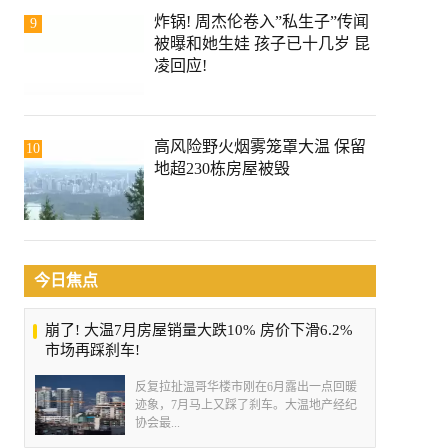
炸锅! 周杰伦卷入”私生子”传闻
9
被曝和她生娃 孩子已十几岁 昆
凌回应!
高风险野火烟雾笼罩大温 保留
10
地超230栋房屋被毁
今日焦点
崩了! 大温7月房屋销量大跌10% 房价下滑6.2%
市场再踩刹车!
反复拉扯温哥华楼市刚在6月露出一点回暖
迹象，7月马上又踩了刹车。大温地产经纪
协会最...