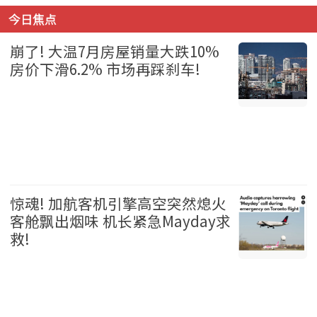
今日焦点
崩了! 大温7月房屋销量大跌10%
房价下滑6.2% 市场再踩刹车!
温哥华 2026-08-06
惊魂! 加航客机引擎高空突然熄火
客舱飘出烟味 机长紧急Mayday求
救!