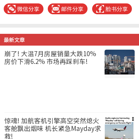
微信分享
邮件分享
脸书分享
最新文章
崩了! 大温7月房屋销量大跌10%
房价下滑6.2% 市场再踩刹车!
温哥华 2026-08-06
惊魂! 加航客机引擎高空突然熄火
客舱飘出烟味 机长紧急Mayday求
救!