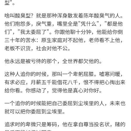
型"。
啥叫酸臭型？就是那种浑身散发着陈年酸臭气的人。
他们抱怨多，戾气重，嘴里全是"凭什么"，"都是他
们"，"我太委屈了"。你跟他聊十分钟，他能给你倒
三十年的苦水：原生家庭对不起他，老师看不上他，
老板不识货，社会对他不公。
他永远是被亏待的那个，全世界都欠他的。
这种人追你的时候，那叫一个卑躬屈膝。嘘寒问暖，
有求必应，月薪五千能借花八千，恨不得把心掏出来
给你看。你感动了，觉得他是真心对你好。
一个追你的时候能把自己委屈到尘埃里的人，未来也
就可以把你委屈到尘埃里。
追求时的卑微只是筹码，他在拿自尊当投名状，赌的