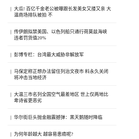
大瓜! 百亿千金老公被曝跟长发美女又搂又亲 大
温商场排队被拍 不
一段在温哥华街头随手拍下的手机视频，突
传伊朗拟禁美国、以色列船只通行荷莫兹海峡
然把香港豪门圈炸开了锅。8月6日，有网友
违者罚货值20%
在社...
伊朗荷莫兹海峡8月5日照片。(美联社)伊朗
彭博专栏：台湾最大威胁非解放军
半官方媒体法斯通讯社（Fars）引述一名议
员说...
彭博专栏作家瓦斯瓦尼表示，比起解放军，
马保定称正想办法留住列治文夜市 料永久关闭
台湾民众更该担心中共的认知作战。（美联
将冲击当地经济
社）...
列治文夜市能否在市内其他地方找到新的落
大温三市名列全国空气最差地区 世上仅两地比
脚点？列治文市官员们希望如此，他们担心
卑诗省更恶劣
今年...
受山火烟雾影响，卑诗省南部内陆名登全球
华尔街巨头抛金融震撼弹：黑天鹅随时降临
空气质素最恶劣地区之列。目前世上只有巴
基斯...
股市屡创新高、投资热度不减，但华尔街却
为何年龄越大 越容易患癌呢?
开始拉响警报。摩根大通执行长戴蒙