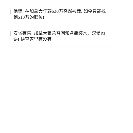
（Jamie Di...
步入中年之后，许多人会发现身边患癌的亲
绝望! 在加拿大年薪$30万突然被裁: 如今只能找
友似乎变多了。五十岁的老张就是如此，原
到$13万的职位!
本以...
近日，在Reddit的加拿大求职论坛
安省有售! 加拿大紧急召回知名瓶装水、汉堡肉
（r/CanadaJobs）上，一篇关于薪资断崖式
饼! 快查家里有没有
下跌的帖子引...
加拿大食品检验局（CFIA）近日接连发布
两则食品召回通知，涉及知名品牌瓶装水和
鸡肉汉...