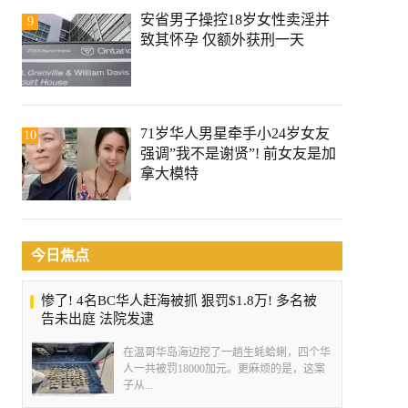
安省男子操控18岁女性卖淫并
9
致其怀孕 仅额外获刑一天
71岁华人男星牵手小24岁女友
10
强调”我不是谢贤”! 前女友是加
拿大模特
今日焦点
惨了! 4名BC华人赶海被抓 狠罚$1.8万! 多名被
告未出庭 法院发逮
在温哥华岛海边挖了一趟生蚝蛤蜊，四个华
人一共被罚18000加元。更麻烦的是，这案
子从...