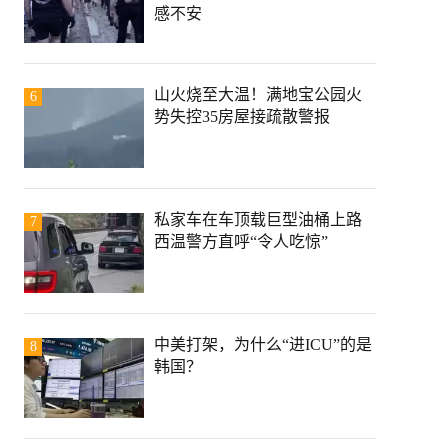
感不安
山火烧至大温！满地宝公园火
6
势失控35房屋接疏散警报
私家车在车顶载巨型油桶上路
7
西温警方直呼“令人吃惊”
中美打架，为什么“进ICU”的是
8
韩国？