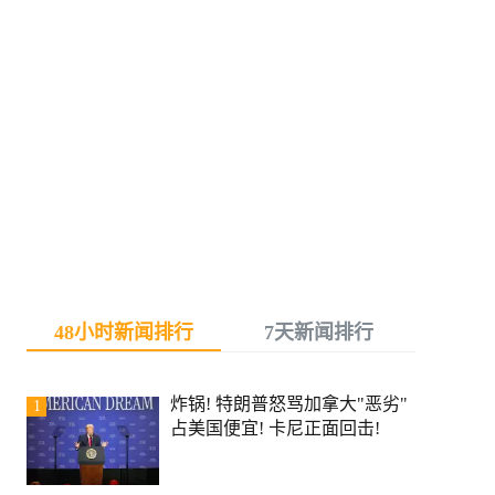
48小时新闻排行
7天新闻排行
炸锅! 特朗普怒骂加拿大"恶劣"
1
占美国便宜! 卡尼正面回击!