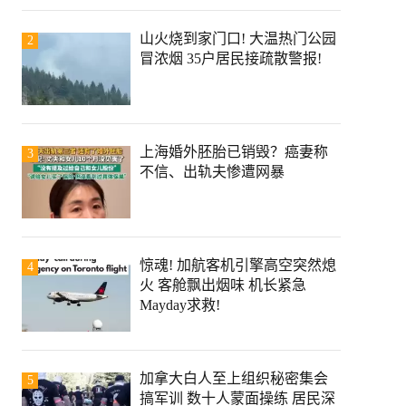
山火烧到家门口! 大温热门公园
2
冒浓烟 35户居民接疏散警报!
上海婚外胚胎已销毁？癌妻称
3
不信、出轨夫惨遭网暴
惊魂! 加航客机引擎高空突然熄
4
火 客舱飘出烟味 机长紧急
Mayday求救!
加拿大白人至上组织秘密集会
5
搞军训 数十人蒙面操练 居民深