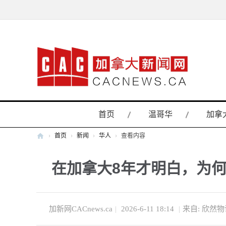
首页
温哥华
加拿
›
首页
›
新闻
›
华人
›
查看内容
加
在加拿大8年才明白，为
拿
大
新
闻
加新网CACnews.ca
|
2026-6-11 18:14
|
来自: 欣然物
网